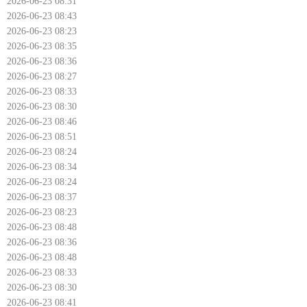
2026-06-23 08:31
2026-06-23 08:43
2026-06-23 08:23
2026-06-23 08:35
2026-06-23 08:36
2026-06-23 08:27
2026-06-23 08:33
2026-06-23 08:30
2026-06-23 08:46
2026-06-23 08:51
2026-06-23 08:24
2026-06-23 08:34
2026-06-23 08:24
2026-06-23 08:37
2026-06-23 08:23
2026-06-23 08:48
2026-06-23 08:36
2026-06-23 08:48
2026-06-23 08:33
2026-06-23 08:30
2026-06-23 08:41