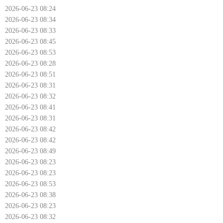
2026-06-23 08:24
2026-06-23 08:34
2026-06-23 08:33
2026-06-23 08:45
2026-06-23 08:53
2026-06-23 08:28
2026-06-23 08:51
2026-06-23 08:31
2026-06-23 08:32
2026-06-23 08:41
2026-06-23 08:31
2026-06-23 08:42
2026-06-23 08:42
2026-06-23 08:49
2026-06-23 08:23
2026-06-23 08:23
2026-06-23 08:53
2026-06-23 08:38
2026-06-23 08:23
2026-06-23 08:32