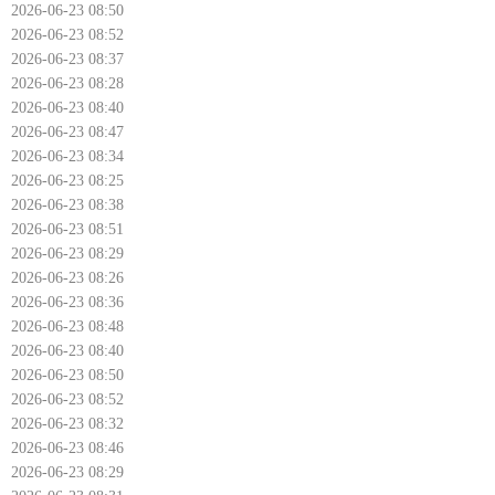
2026-06-23 08:50
2026-06-23 08:52
2026-06-23 08:37
2026-06-23 08:28
2026-06-23 08:40
2026-06-23 08:47
2026-06-23 08:34
2026-06-23 08:25
2026-06-23 08:38
2026-06-23 08:51
2026-06-23 08:29
2026-06-23 08:26
2026-06-23 08:36
2026-06-23 08:48
2026-06-23 08:40
2026-06-23 08:50
2026-06-23 08:52
2026-06-23 08:32
2026-06-23 08:46
2026-06-23 08:29