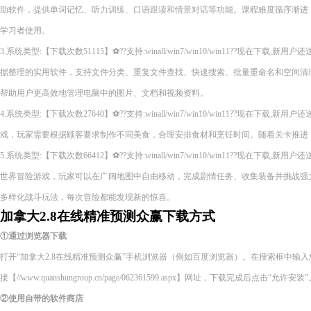
助软件，提供单词记忆、听力训练、口语跟读和情景对话等功能。课程难度循序渐进
学习者使用。
3.系统类型:【下载次数51115】⚽??支持:winall/win7/win10/win11??现在下
据整理的实用软件，支持文件分类、重复文件查找、快速搜索、批量重命名和空间清
帮助用户更高效地管理电脑中的图片、文档和视频资料。
4.系统类型:【下载次数27640】⚽??支持:winall/win7/win10/win11??现在下
戏，玩家需要根据顾客要求制作不同美食，合理安排食材和烹饪时间。随着关卡推进
5.系统类型:【下载次数66412】⚽??支持:winall/win7/win10/win11??现在下
世界冒险游戏，玩家可以在广阔地图中自由移动，完成剧情任务、收集装备并挑战强
多样化战斗玩法，每次冒险都能发现新的惊喜。
加拿大2.8在线精准预测众赢下载方式
①通过浏览器下载
打开“加拿大2.8在线精准预测众赢”手机浏览器（例如百度浏览器）。在搜索框中输
接【//www.quanshungroup.cn/page/062361599.aspx】网址，下载完成后点击“允许安装
②使用自带的软件商店