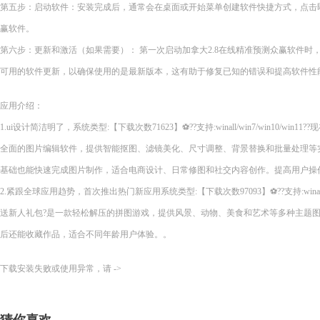
第五步：启动软件：安装完成后，通常会在桌面或开始菜单创建软件快捷方式，点击即
赢软件。
第六步：更新和激活（如果需要）： 第一次启动加拿大2.8在线精准预测众赢软件时
可用的软件更新，以确保使用的是最新版本，这有助于修复已知的错误和提高软件性
应用介绍：
1.ui设计简洁明了，系统类型:【下载次数71623】⚽??支持:winall/win7/win10/wi
全面的图片编辑软件，提供智能抠图、滤镜美化、尺寸调整、背景替换和批量处理等
基础也能快速完成图片制作，适合电商设计、日常修图和社交内容创作。提高用户操
2.紧跟全球应用趋势，首次推出热门新应用系统类型:【下载次数97093】⚽??支持:winall/wi
送新人礼包?是一款轻松解压的拼图游戏，提供风景、动物、美食和艺术等多种主题
后还能收藏作品，适合不同年龄用户体验。。
下载安装失败或使用异常，请 ->