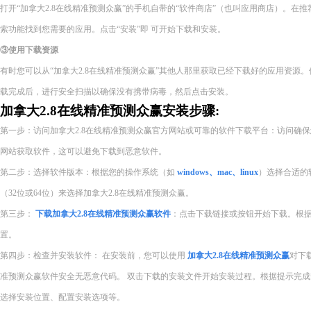
打开“加拿大2.8在线精准预测众赢”的手机自带的“软件商店”（也叫应用商店）。在
索功能找到您需要的应用。点击“安装”即 可开始下载和安装。
③使用下载资源
有时您可以从“加拿大2.8在线精准预测众赢”其他人那里获取已经下载好的应用资源
载完成后，进行安全扫描以确保没有携带病毒，然后点击安装。
加拿大2.8在线精准预测众赢安装步骤:
第一步：访问加拿大2.8在线精准预测众赢官方网站或可靠的软件下载平台：访问确
网站获取软件，这可以避免下载到恶意软件。
第二步：选择软件版本：根据您的操作系统（如
windows、mac、linux
）选择合适的
（32位或64位）来选择加拿大2.8在线精准预测众赢。
第三步：
下载加拿大2.8在线精准预测众赢软件
：点击下载链接或按钮开始下载。根
置。
第四步：检查并安装软件： 在安装前，您可以使用
加拿大2.8在线精准预测众赢
对下
准预测众赢软件安全无恶意代码。 双击下载的安装文件开始安装过程。根据提示完
选择安装位置、配置安装选项等。