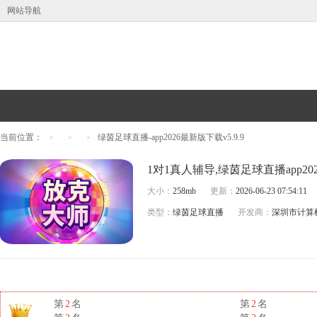
网站导航
当前位置：
绿茵足球直播-app2026最新版下载v5.9.9
>
>
>
大小：
258mb
更新：
2026-06-23 07:54:11
类型：
绿茵足球直播
开发商：
深圳市计算
第
2
名
第
2
名