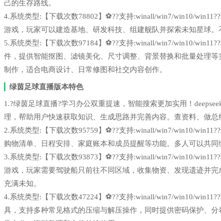
己的生存路线。
4.系统类型:【下载次数78802】⚽??支持:winall/win7/win1
游戏，玩家可以建造基地、研发科技、组建舰队并探索未知星球。
5.系统类型:【下载次数97184】⚽??支持:winall/win7/win1
件，提供智能抠图、滤镜美化、尺寸调整、背景替换和批量处理等
制作，适合电商设计、日常修图和社交内容创作。
绿茵足球直播版本特色
1.?绿茵足球直播?学习办公双重提速，智能搜索更加实用！deepseek 
理，帮助用户快速获取知识、生成思路并完善内容。查资料、做总
2.系统类型:【下载次数95759】⚽??支持:winall/win7/win1
购物清单、日程安排、家庭账本和成员提醒等功能。多人可以共同
3.系统类型:【下载次数93873】⚽??支持:winall/win7/win1
游戏，玩家需要驾驶船只前往不同区域，收集物资、发现遗迹并完
充满未知。
4.系统类型:【下载次数47224】⚽??支持:winall/win7/win1
具，支持多种常见格式的压缩与解压操作，同时提供密码保护、分