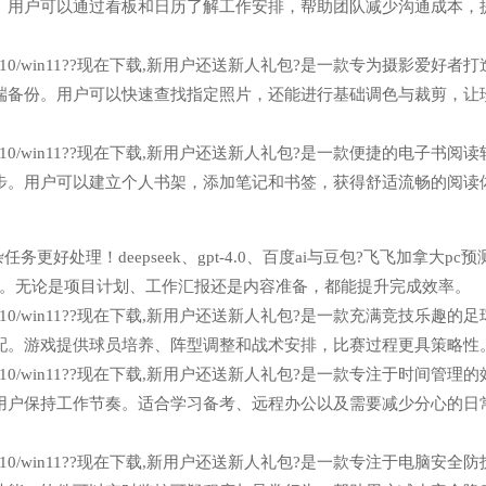
。用户可以通过看板和日历了解工作安排，帮助团队减少沟通成本，
n7/win10/win11??现在下载,新用户还送新人礼包?是一款专为摄影爱好者
端备份。用户可以快速查找指定照片，还能进行基础调色与裁剪，让
n7/win10/win11??现在下载,新用户还送新人礼包?是一款便捷的电子书阅
步。用户可以建立个人书架，添加笔记和书签，获得舒适流畅的阅读
更好处理！deepseek、gpt-4.0、百度ai与豆包?飞飞加拿大pc预
考。无论是项目计划、工作汇报还是内容准备，都能提升完成效率。
n7/win10/win11??现在下载,新用户还送新人礼包?是一款充满竞技乐趣的
配。游戏提供球员培养、阵型调整和战术安排，比赛过程更具策略性
n7/win10/win11??现在下载,新用户还送新人礼包?是一款专注于时间管理
用户保持工作节奏。适合学习备考、远程办公以及需要减少分心的日
n7/win10/win11??现在下载,新用户还送新人礼包?是一款专注于电脑安全