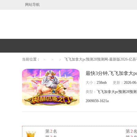
网站导航
当前位置：
飞飞加拿大pc预测28预测网-最新版2026-亿
>
>
>
大小：
258mb
更新：
2026-06-
类型：
飞飞加拿大pc预测28预
2009059-1621a
第
2
名
第
2