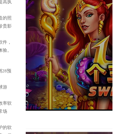
提高执
打造的照
珍贵影
读软件，
体验。
测28预
足球游
。
的效率软
常场
防护的软