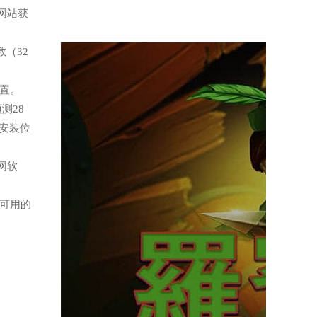
网站获
（32
置。
测28
安装位
网软
有可用的