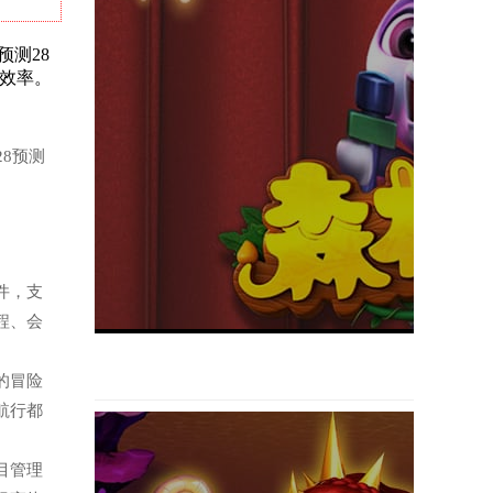
预测28
效率。
28预测
软件，支
程、会
题的冒险
航行都
项目管理