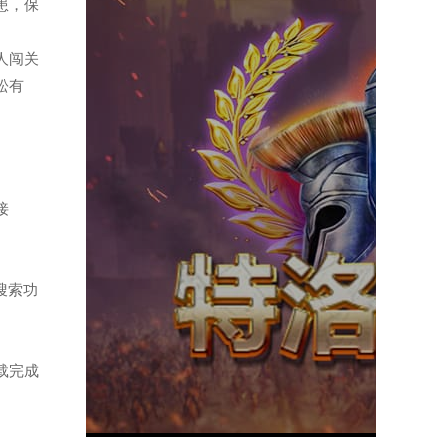
患，保
多人闯关
松有
接
搜索功
载完成