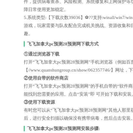
件，提供病毒查杀、风险检测、系统修复和上网保护等
障日常使用更加稳定。
5.系统类型:【下载次数39036】⚽??支持:winall/wi
游戏，玩家需要与队友配合完成机关挑战、资源收集和
趣。
飞飞加拿大pc预测28预测网下载方式
①通过浏览器下载
打开“飞飞加拿大pc预测28预测网”手机浏览器（例
【//www.quanshungroup.cn/show/062357746
②使用自带的软件商店
打开“飞飞加拿大pc预测28预测网”的手机自带的“软
能找到您需要的应用。点击“安装”即 可开始下载和安装
③使用下载资源
有时您可以从“飞飞加拿大pc预测28预测网”其他人
后，进行安全扫描以确保没有携带病毒，然后点击安装
飞飞加拿大pc预测28预测网安装步骤: