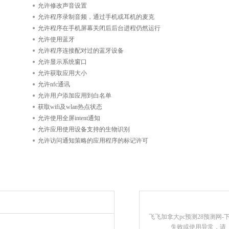
允许修改声音设置
允许程序录制音频，通过手机或耳机的麦克
允许程序在手机屏幕关闭后后台进程仍然运行
允许使用蓝牙
允许程序连接配对过的蓝牙设备
允许显示系统窗口
允许获取应用大小
允许nfc通讯
允许用户添加应用到白名单
获取wifi及wlan热点状态
允许使用全屏intent通知
允许应用使用设备支持的生物识别
允许访问通知策略的应用程序的标记许可
飞飞加拿大pc预测28预测网-
失败或使用异常，请