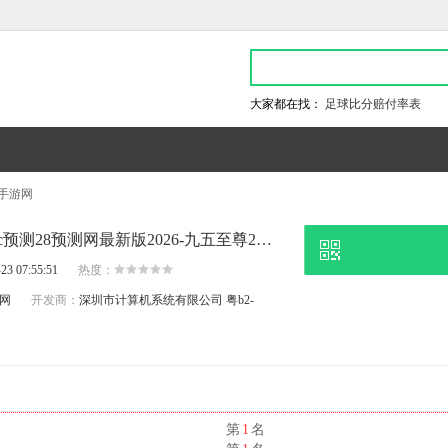
大家都在找：
足球比分赔付率表
吾手游网
最快3分钟,飞飞加拿大pc预测28预测网最新版2026-九五至尊2电子游戏官网
23 07:55:51
热度：
测网
开发商：
深圳市计算机系统有限公司
粤b2-
名
第
1
名