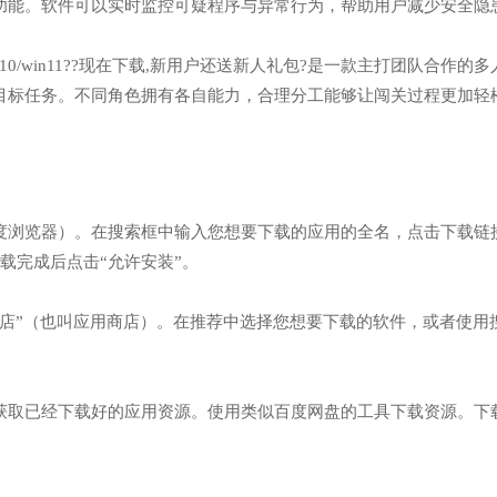
功能。软件可以实时监控可疑程序与异常行为，帮助用户减少安全隐
n7/win10/win11??现在下载,新用户还送新人礼包?是一款主打团队合作的
目标任务。不同角色拥有各自能力，合理分工能够让闯关过程更加轻
如百度浏览器）。在搜索框中输入您想要下载的应用的全名，点击下载链
/】网址，下载完成后点击“允许安装”。
件商店”（也叫应用商店）。在推荐中选择您想要下载的软件，或者使用
。
那里获取已经下载好的应用资源。使用类似百度网盘的工具下载资源。下
。