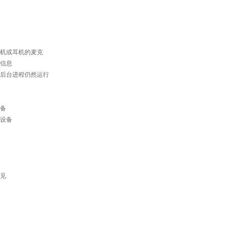
机或耳机的麦克
信息
后台进程仍然运行
备
设备
见