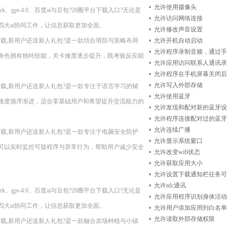
允许使用摄像头
、gpt-4.0、百度ai与豆包?28圈平台下载入口?无论是
允许访问网络连接
大ai协同工作，让信息获取更加全面。
允许修改声音设置
n11??现在下载,新用户还送新人礼包?是一款结合塔防与策略布局
允许开机自动启动
允许程序录制音频，通过手
角色拥有独特技能，关卡难度逐步提升，既考验反应能
允许应用访问联系人通讯录
允许程序在手机屏幕关闭后
允许写入外部存储
n11??现在下载,新用户还送新人礼包?是一款专注于语言学习的辅
允许使用蓝牙
难度循序渐进，适合零基础用户和希望提升交流能力的
允许发现和配对新的蓝牙设
允许程序连接配对过的蓝牙
允许连续广播
n11??现在下载,新用户还送新人礼包?是一款专注于电脑安全防护
允许显示系统窗口
可以实时监控可疑程序与异常行为，帮助用户减少安全
允许改变wifi状态
允许获取应用大小
允许设置下载通知栏任务可
允许nfc通讯
、gpt-4.0、百度ai与豆包?28圈平台下载入口?无论是
允许应用程序识别身体活动
大ai协同工作，让信息获取更加全面。
允许用户添加应用到白名单
允许读取外部存储权限
n11??现在下载,新用户还送新人礼包?是一款融合农场种植与小镇