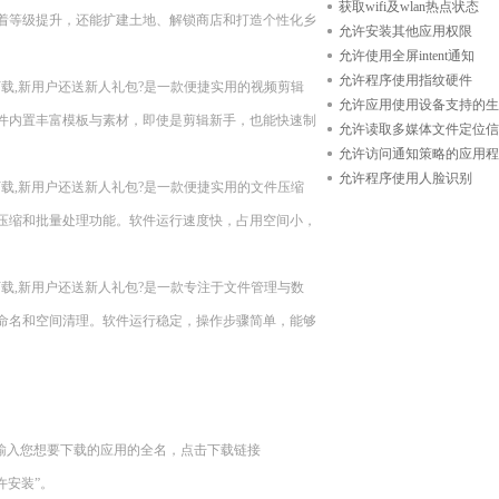
获取wifi及wlan热点状态
着等级提升，还能扩建土地、解锁商店和打造个性化乡
允许安装其他应用权限
允许使用全屏intent通知
允许程序使用指纹硬件
n11??现在下载,新用户还送新人礼包?是一款便捷实用的视频剪辑
允许应用使用设备支持的生
件内置丰富模板与素材，即使是剪辑新手，也能快速制
允许读取多媒体文件定位信
允许访问通知策略的应用程
允许程序使用人脸识别
n11??现在下载,新用户还送新人礼包?是一款便捷实用的文件压缩
压缩和批量处理功能。软件运行速度快，占用空间小，
n11??现在下载,新用户还送新人礼包?是一款专注于文件管理与数
命名和空间清理。软件运行稳定，操作步骤简单，能够
中输入您想要下载的应用的全名，点击下载链接
“允许安装”。