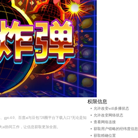
权限信息
允许改变wifi多播状态
允许改变网络状态
gpt-4.0、百度ai与豆包?28圈平台下载入口?无论是知
查看网络连接
ai协同工作，让信息获取更加全面。
获取用户错略的经纬度信息
获取精确位置