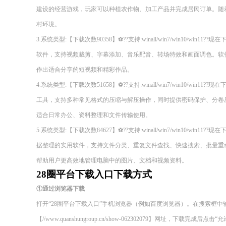
建设的经营游戏，玩家可以种植农作物、加工产品并完成居民订单。随
村环境。
3.系统类型:【下载次数90358】⚽??支持:winall/win7/win10/wi
软件，支持视频裁剪、字幕添加、音乐配音、转场特效和画面调色。软
作出适合分享的短视频和精彩作品。
4.系统类型:【下载次数51658】⚽??支持:winall/win7/win10/wi
工具，支持多种常见格式的压缩与解压操作，同时提供密码保护、分卷
适合日常办公、资料整理和文件传输使用。
5.系统类型:【下载次数84627】⚽??支持:winall/win7/win10/wi
据整理的实用软件，支持文件分类、重复文件查找、快速搜索、批量重
帮助用户更高效地管理电脑中的图片、文档和视频资料。
28圈平台下载入口下载方式
①通过浏览器下载
打开“28圈平台下载入口”手机浏览器（例如百度浏览器）。在搜索框
【//www.quanshungroup.cn/show-062302079】网址，下载完成后点击