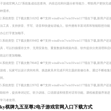
子游戏官网入口?️系统集成信息查询、内容总结和问题分析等能力，帮助用户更快完
种需求。
2.系统类型:【下载次数51029】⚽??支持:winall/win7/win10/win11??现在下
法工具，支持拼音、手写、语音和快捷短语输入。软件拥有丰富词库和智能联想功能
办公打字更加顺手。
3.系统类型:【下载次数93948】⚽??支持:winall/win7/win10/win11??现在下
具，可以扫描缓存文件、无用安装包、重复数据和残留内容。软件提供分类清理和启
统运行更加顺畅。
4.系统类型:【下载次数79646】⚽??支持:winall/win7/win10/win11??现在下
游戏，玩家可以设计房间布局、挑选家具并完成不同主题的装修任务。通过不断收集
间。
5.系统类型:【下载次数22970】⚽??支持:winall/win7/win10/win11??现在下
助软件，提供单词记忆、听力训练、口语跟读和情景对话等功能。课程难度循序渐进
学习者使用。
ky棋牌九五至尊2电子游戏官网入口下载方式