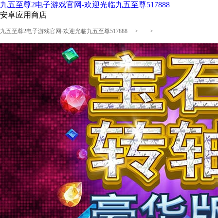
九五至尊2电子游戏官网-欢迎光临九五至尊517888
安卓应用商店
九五至尊2电子游戏官网-欢迎光临九五至尊517888
> >