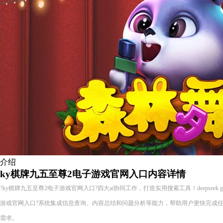
介绍
ky棋牌九五至尊2电子游戏官网入口内容详情
?️ky棋牌九五至尊2电子游戏官网入口?️四大ai协同工作，打造实用搜索工具！deepseek gpt
游戏官网入口?️系统集成信息查询、内容总结和问题分析等能力，帮助用户更快完成
需求。