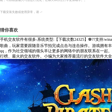
能，可以根据输入习惯进行优化，让聊天和办公打字更加顺手。。
下载安装失败或使用异常，请 ->
猜你喜欢
手机交友软件有很多-系统类型:【下载次数24325】⚽??支持:win
歌曲，玩家需要跟随音乐节拍完成点击与连击操作。游戏拥有丰
qq，作为社交领域的领头羊让更多的网络中的朋友联系在一起
行榜、最火的交友软件。小编为大家推荐最流行的交友软件大全