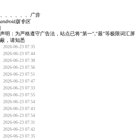
、、、、、、
广告
android版专区
|
声明：为严格遵守广告法，站点已将"第一","最"等极限词汇屏
蔽，请知悉
2026-06-23 07:35
2026-06-23 07:44
2026-06-23 07:38
2026-06-23 07:56
2026-06-23 07:51
2026-06-23 07:47
2026-06-23 07:33
2026-06-23 07:55
2026-06-23 07:54
2026-06-23 07:43
2026-06-23 07:54
2026-06-23 07:31
2026-06-23 07:42
2026-06-23 07:35