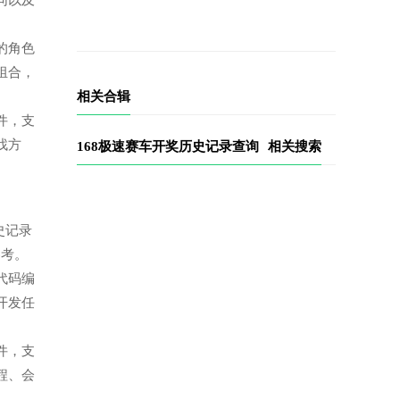
同以及
景的角色
组合，
相关合辑
软件，支
找方
168极速赛车开奖历史记录查询
相关搜索
历史记录
参考。
的代码编
开发任
软件，支
程、会