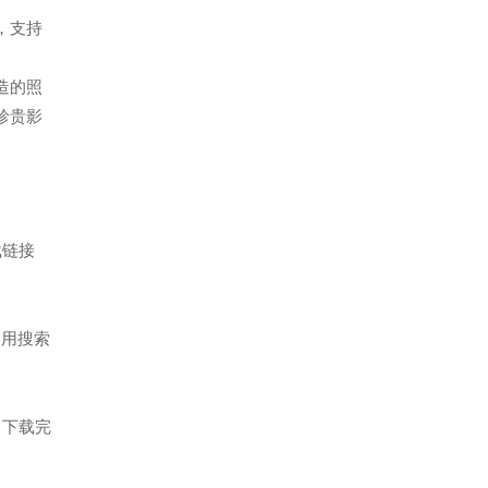
件，支持
打造的照
珍贵影
载链接
使用搜索
。下载完