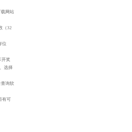
下载网站
（32
存位
车开奖
、选择
录查询软
否有可