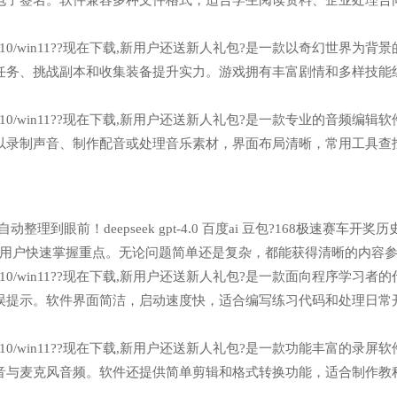
电子签名。软件兼容多种文件格式，适合学生阅读资料、企业处理合
n7/win10/win11??现在下载,新用户还送新人礼包?是一款以奇幻世界为背
任务、挑战副本和收集装备提升实力。游戏拥有丰富剧情和多样技能
n7/win10/win11??现在下载,新用户还送新人礼包?是一款专业的音频编辑
以录制声音、制作配音或处理音乐素材，界面布局清晰，常用工具查
理到眼前！deepseek gpt-4.0 百度ai 豆包?168极速赛车开奖
助用户快速掌握重点。无论问题简单还是复杂，都能获得清晰的内容
n7/win10/win11??现在下载,新用户还送新人礼包?是一款面向程序学习者
误提示。软件界面简洁，启动速度快，适合编写练习代码和处理日常
n7/win10/win11??现在下载,新用户还送新人礼包?是一款功能丰富的录屏
音与麦克风音频。软件还提供简单剪辑和格式转换功能，适合制作教