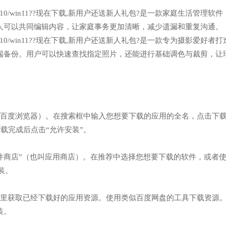
n7/win10/win11??现在下载,新用户还送新人礼包?是一款家庭生活管理软
人可以共同编辑内容，让家庭事务更加清晰，减少遗漏和重复沟通。
n7/win10/win11??现在下载,新用户还送新人礼包?是一款专为摄影爱好者
端备份。用户可以快速查找指定照片，还能进行基础调色与裁剪，让
例如百度浏览器）。在搜索框中输入您想要下载的应用的全名，点击下
/】网址，下载完成后点击“允许安装”。
软件商店”（也叫应用商店）。在推荐中选择您想要下载的软件，或者
装。
人那里获取已经下载好的应用资源。使用类似百度网盘的工具下载资源
装。