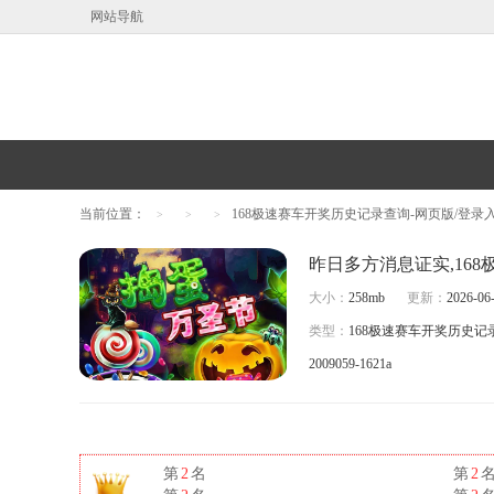
网站导航
当前位置：
168极速赛车开奖历史记录查询-网页版/登录入口
>
>
>
大小：
258mb
更新：
2026-06-
类型：
168极速赛车开奖历史记
2009059-1621a
第
2
名
第
2