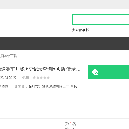
大家都在找：
/app下载
昨日多方消息证实,168极速赛车开奖历史记录查询网页版/登录入口/app下载-九五至尊2电子游戏官网
23 08:56:22
热度：
录查询
开发商：
深圳市计算机系统有限公司
粤b2-
名
第
1
名