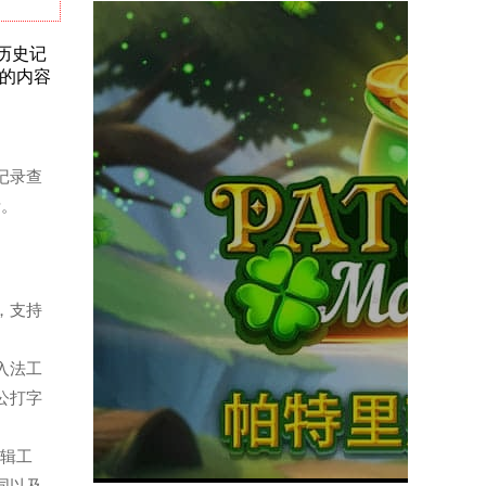
奖历史记
的内容
史记录查
考。
件，支持
输入法工
公打字
编辑工