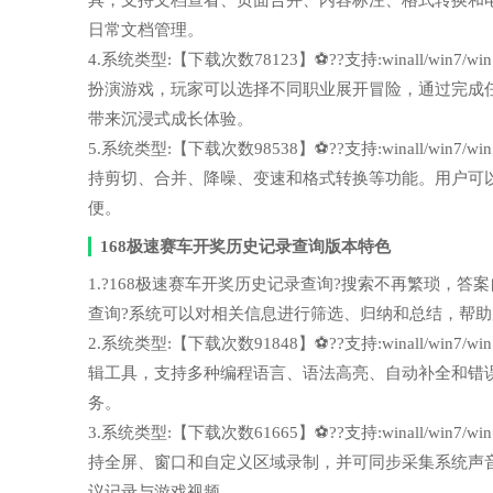
具，支持文档查看、页面合并、内容标注、格式转换和
日常文档管理。
4.系统类型:【下载次数78123】⚽??支持:winall/wi
扮演游戏，玩家可以选择不同职业展开冒险，通过完成
带来沉浸式成长体验。
5.系统类型:【下载次数98538】⚽??支持:winall/wi
持剪切、合并、降噪、变速和格式转换等功能。用户可
便。
168极速赛车开奖历史记录查询版本特色
1.?168极速赛车开奖历史记录查询?搜索不再繁琐，答案自动整
查询?系统可以对相关信息进行筛选、归纳和总结，帮
2.系统类型:【下载次数91848】⚽??支持:winall/wi
辑工具，支持多种编程语言、语法高亮、自动补全和错
务。
3.系统类型:【下载次数61665】⚽??支持:winall/wi
持全屏、窗口和自定义区域录制，并可同步采集系统声
议记录与游戏视频。