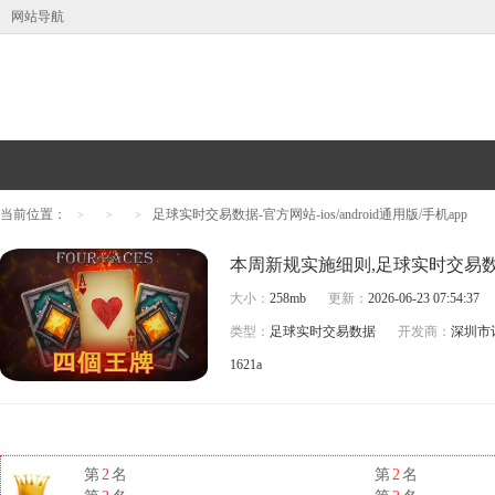
网站导航
当前位置：
足球实时交易数据-官方网站-ios/android通用版/手机app
>
>
>
大小：
258mb
更新：
2026-06-23 07:54:37
类型：
足球实时交易数据
开发商：
深圳市
1621a
第
2
名
第
2
名