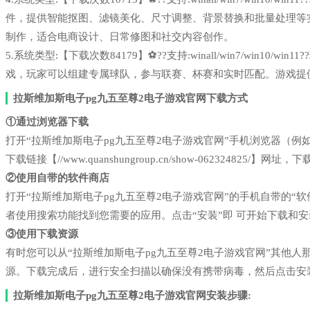
件，提供智能抠图、滤镜美化、尺寸调整、背景替换和批量处理等
制作，适合电商设计、日常修图和社交内容创作。
5.系统类型:【下载次数84179】⚽??支持:winall/win7/win1
戏，玩家可以组建专属球队，参与联赛、杯赛和实时匹配。游戏提
拉斯维加斯电子pg九五至尊2电子游戏官网下载方式
①通过浏览器下载
打开“拉斯维加斯电子pg九五至尊2电子游戏官网”手机浏览器（
下载链接【//www.quanshungroup.cn/show-062324825/】
②使用自带的软件商店
打开“拉斯维加斯电子pg九五至尊2电子游戏官网”的手机自带的“
者使用搜索功能找到您需要的应用。点击“安装”即 可开始下载和安
③使用下载资源
有时您可以从“拉斯维加斯电子pg九五至尊2电子游戏官网”其他
源。下载完成后，进行安全扫描以确保没有携带病毒，然后点击安
拉斯维加斯电子pg九五至尊2电子游戏官网安装步骤: