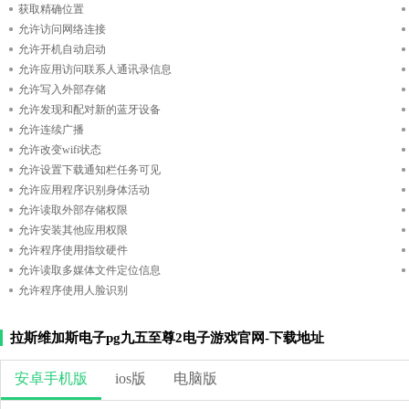
获取精确位置
允许访问网络连接
允许开机自动启动
允许应用访问联系人通讯录信息
允许写入外部存储
允许发现和配对新的蓝牙设备
允许连续广播
允许改变wifi状态
允许设置下载通知栏任务可见
允许应用程序识别身体活动
允许读取外部存储权限
允许安装其他应用权限
允许程序使用指纹硬件
允许读取多媒体文件定位信息
允许程序使用人脸识别
拉斯维加斯电子pg九五至尊2电子游戏官网-下载地址
安卓手机版
ios版
电脑版