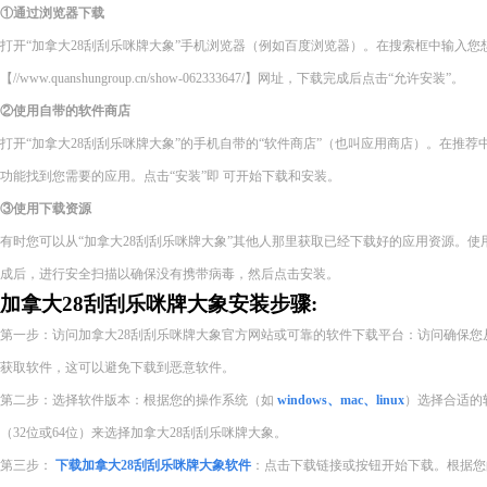
①通过浏览器下载
打开“加拿大28刮刮乐咪牌大象”手机浏览器（例如百度浏览器）。在搜索框中输入
【//www.quanshungroup.cn/show-062333647/】网址，下载完成后点击“允许安装”。
②使用自带的软件商店
打开“加拿大28刮刮乐咪牌大象”的手机自带的“软件商店”（也叫应用商店）。在推
功能找到您需要的应用。点击“安装”即 可开始下载和安装。
③使用下载资源
有时您可以从“加拿大28刮刮乐咪牌大象”其他人那里获取已经下载好的应用资源。
成后，进行安全扫描以确保没有携带病毒，然后点击安装。
加拿大28刮刮乐咪牌大象安装步骤:
第一步：访问加拿大28刮刮乐咪牌大象官方网站或可靠的软件下载平台：访问确保您
获取软件，这可以避免下载到恶意软件。
第二步：选择软件版本：根据您的操作系统（如
windows、mac、linux
）选择合适的
（32位或64位）来选择加拿大28刮刮乐咪牌大象。
第三步：
下载加拿大28刮刮乐咪牌大象软件
：点击下载链接或按钮开始下载。根据您