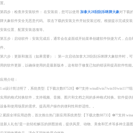
置。
第四步：检查并安装软件： 在安装前，您可以使用
加拿大28刮刮乐咪牌大象
对下载的
牌大象软件安全无恶意代码。 双击下载的安装文件开始安装过程。根据提示完成安
安装位置、配置安装选项等。
第五步：启动软件：安装完成后，通常会在桌面或开始菜单创建软件快捷方式，点击即
件。
第六步：更新和激活（如果需要）： 第一次启动加拿大28刮刮乐咪牌大象软件时，
用的软件更新，以确保使用的是最新版本，这有助于修复已知的错误和提高软件性能
应用介绍：
1.ui设计简洁明了，系统类型:【下载次数87528】⚽??支持:winall/win7/win10/wi
实用的格式转换软件，支持视频、音频、图片和文档之间的多种格式转换。软件提供
设备和使用场景的需求。提高用户操作的便利性和舒适性。。
2.紧跟全球应用趋势，首次推出热门新应用系统类型:【下载次数88733】⚽??支持:winall/wi
送新人礼包?是一款轻松解压的拼图游戏，提供风景、动物、美食和艺术等多种主题