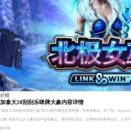
介绍
加拿大28刮刮乐咪牌大象内容详情
?加拿大28刮刮乐咪牌大象?四大ai联手解读足球赛事，世界杯看点一目了然！deepseek gpt
大象?系统可以从大量信息中提取重点，整理球队阵容、比赛时间和赛事动态。让用
新内容。