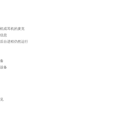
机或耳机的麦克
信息
后台进程仍然运行
备
设备
见