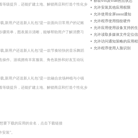
获取wifi及wlan热点状态
着等级提升，还能扩建土地、解锁商店和打造个性化乡
允许安装其他应用权限
允许使用全屏intent通知
允许程序使用指纹硬件
n11??现在下载,新用户还送新人礼包?是一款面向日常用户的记账
允许应用使用设备支持的生
步骤简单，图表展示清晰，能够帮助用户了解消费习
允许读取多媒体文件定位信
允许访问通知策略的应用程
允许程序使用人脸识别
n11??现在下载,新用户还送新人礼包?是一款节奏轻快的音乐舞蹈
击操作。游戏拥有丰富服装、角色装扮和好友互动玩
n11??现在下载,新用户还送新人礼包?是一款融合农场种植与小镇
着等级提升，还能扩建土地、解锁商店和打造个性化乡
您想要下载的应用的全名，点击下载链接
“允许安装”。