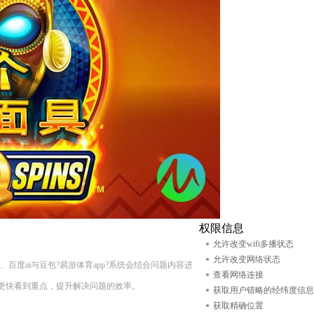
权限信息
允许改变wifi多播状态
允许改变网络状态
4.0、百度ai与豆包?易游体育app?系统会结合问题内容进
查看网络连接
更快看到重点，提升解决问题的效率。
获取用户错略的经纬度信息
获取精确位置