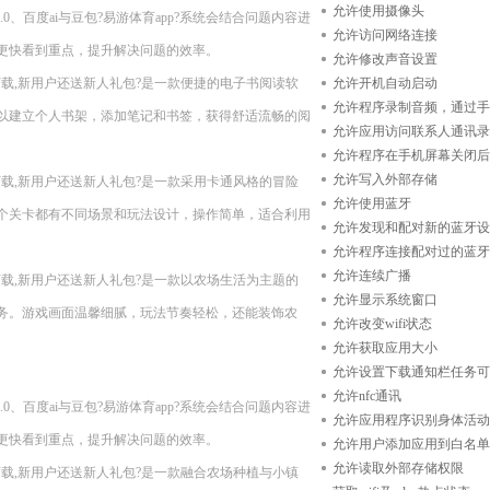
允许使用摄像头
t-4.0、百度ai与豆包?易游体育app?系统会结合问题内容进
允许访问网络连接
更快看到重点，提升解决问题的效率。
允许修改声音设置
n11??现在下载,新用户还送新人礼包?是一款便捷的电子书阅读软
允许开机自动启动
允许程序录制音频，通过手
以建立个人书架，添加笔记和书签，获得舒适流畅的阅
允许应用访问联系人通讯录
允许程序在手机屏幕关闭后
允许写入外部存储
n11??现在下载,新用户还送新人礼包?是一款采用卡通风格的冒险
允许使用蓝牙
个关卡都有不同场景和玩法设计，操作简单，适合利用
允许发现和配对新的蓝牙设
允许程序连接配对过的蓝牙
允许连续广播
n11??现在下载,新用户还送新人礼包?是一款以农场生活为主题的
允许显示系统窗口
务。游戏画面温馨细腻，玩法节奏轻松，还能装饰农
允许改变wifi状态
允许获取应用大小
允许设置下载通知栏任务可
允许nfc通讯
t-4.0、百度ai与豆包?易游体育app?系统会结合问题内容进
允许应用程序识别身体活动
更快看到重点，提升解决问题的效率。
允许用户添加应用到白名单
允许读取外部存储权限
n11??现在下载,新用户还送新人礼包?是一款融合农场种植与小镇