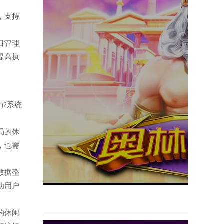
件，支持
项目管理
提高执
)?系统
布局的休
，也需
与数据整
助用户
题的休闲