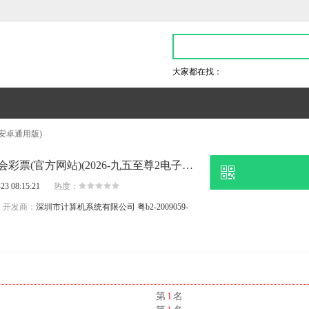
大家都在找：
s-安卓通用版)
近日权威机构透露,动物会彩票(官方网站)(2026-九五至尊2电子游戏官网
23 08:15:21
热度：
开发商：
深圳市计算机系统有限公司
粤b2-2009059-
名
第
1
名