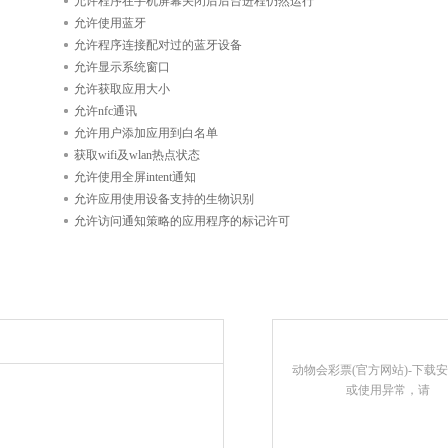
允许程序在手机屏幕关闭后后台进程仍然运行
允许使用蓝牙
允许程序连接配对过的蓝牙设备
允许显示系统窗口
允许获取应用大小
允许nfc通讯
允许用户添加应用到白名单
获取wifi及wlan热点状态
允许使用全屏intent通知
允许应用使用设备支持的生物识别
允许访问通知策略的应用程序的标记许可
动物会彩票(官方网站)-下载
或使用异常，请