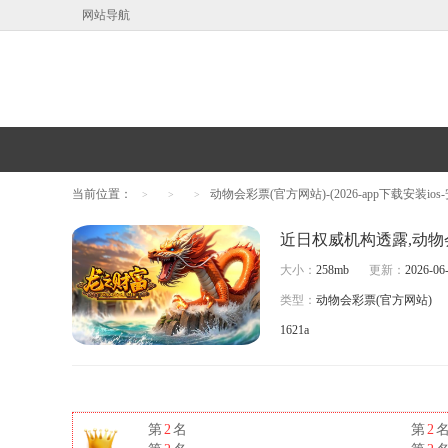
网站导航
当前位置：
动物会彩票(官方网站)-(2026-app下载安装io
>
>
>
大小：
258mb
更新：
2026-06-
类型：
动物会彩票(官方网站)
1621a
第
2
名
第
2