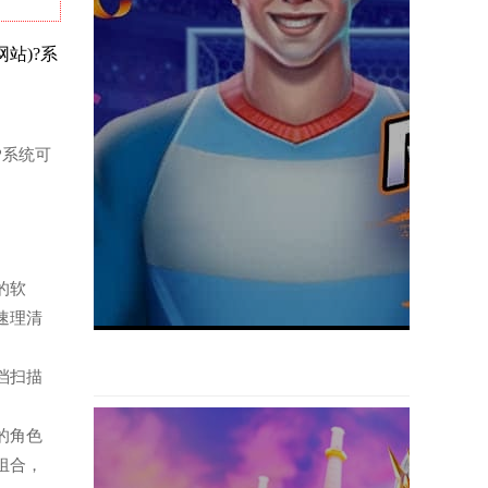
网站)?系
?系统可
图的软
速理清
文档扫描
。
景的角色
组合，