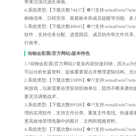
带来沉浸式成长体验。
4.系统类型:【下载次数74437】⚽??支持:winall/wi
购物清单、日程安排、家庭账本和成员提醒等功能。多
5.系统类型:【下载次数40643】⚽??支持:winall/wi
软件，支持任务分配、进度跟踪、成员协作和文件共享
行效率。
动物会彩票(官方网站)版本特色
1.?动物会彩票(官方网站)?复杂内容快速归纳，四大ai为你节
可以分析长篇资料、提炼重要观点并整理逻辑结构。无
2.系统类型:【下载次数55899】⚽??支持:winall/wi
闲游戏，玩家需要合理安排防御单位，阻挡不断来袭的
要灵活调整战术。
3.系统类型:【下载次数89188】⚽??支持:winall/wi
理的实用软件，支持文件分类、重复文件查找、快速搜
更高效地管理电脑中的图片、文档和视频资料。
4.系统类型:【下载次数61604】⚽??支持:winall/wi