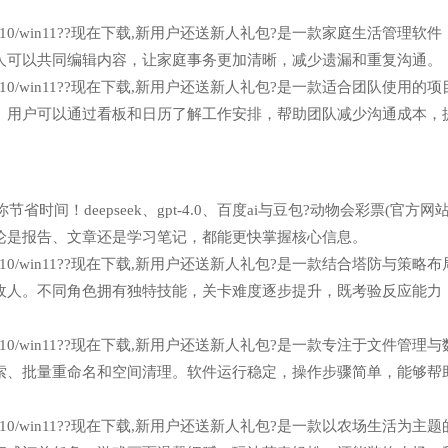
n7/win10/win11??现在下载,新用户还送新人礼包?是一款家庭生活管理软
人可以共同编辑内容，让家庭事务更加清晰，减少遗漏和重复沟通。
n7/win10/win11??现在下载,新用户还送新人礼包?是一款适合团队使用的
。用户可以通过看板和日历了解工作安排，帮助团队减少沟通成本，
省时间！deepseek、gpt-4.0、百度ai与豆包?动物会彩票(官方网站
论是报告、文章还是学习笔记，都能更快掌握核心信息。
n7/win10/win11??现在下载,新用户还送新人礼包?是一款结合塔防与策略
敌人。不同角色拥有独特技能，关卡难度逐步提升，既考验反应能力
n7/win10/win11??现在下载,新用户还送新人礼包?是一款专注于文件管理
索、批量重命名和空间清理。软件运行稳定，操作步骤简单，能够帮
n7/win10/win11??现在下载,新用户还送新人礼包?是一款以农场生活为主