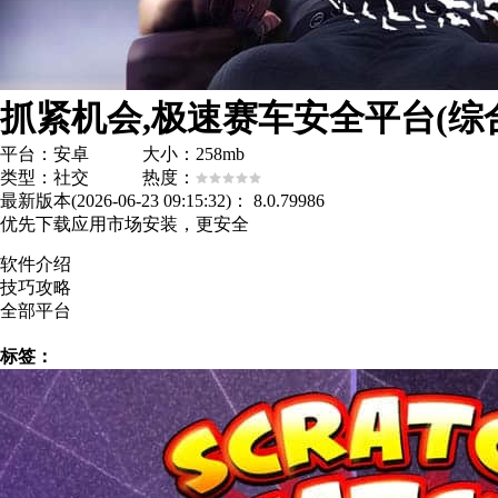
平台：安卓 大小：258mb
类型：社交 热度：
最新版本(2026-06-23 09:15:32)：
8.0.79986
优先下载应用市场安装，更安全
软件介绍
技巧攻略
全部平台
标签：