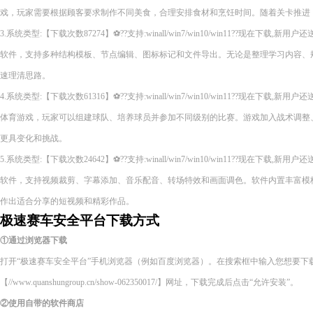
戏，玩家需要根据顾客要求制作不同美食，合理安排食材和烹饪时间。随着关卡推进
3.系统类型:【下载次数87274】⚽??支持:winall/win7/win10/win11??现在下
软件，支持多种结构模板、节点编辑、图标标记和文件导出。无论是整理学习内容、
速理清思路。
4.系统类型:【下载次数61316】⚽??支持:winall/win7/win10/win11??现在下
体育游戏，玩家可以组建球队、培养球员并参加不同级别的比赛。游戏加入战术调整
更具变化和挑战。
5.系统类型:【下载次数24642】⚽??支持:winall/win7/win10/win11??现在下
软件，支持视频裁剪、字幕添加、音乐配音、转场特效和画面调色。软件内置丰富模
作出适合分享的短视频和精彩作品。
极速赛车安全平台下载方式
①通过浏览器下载
打开“极速赛车安全平台”手机浏览器（例如百度浏览器）。在搜索框中输入您想要下
【//www.quanshungroup.cn/show-062350017/】网址，下载完成后点击“允许安装”。
②使用自带的软件商店