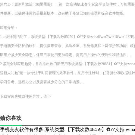
第六步：更新和激活（如果需要）： 第一次启动极速赛车安全平台软件时，可能需
件更新，以确保使用的是最新版本，这有助于修复已知的错误和提高软件性能。
应用介绍：
1.ui设计简洁明了，系统类型:【下载次数85250】⚽??支持:winall/win7/win10/wi
于电脑安全防护的软件，提供病毒查杀、风险检测、系统修复和上网保护等功能。软
助用户减少安全隐患，保障日常使用更加稳定。提高用户操作的便利性和舒适性。。
2.紧跟全球应用趋势，首次推出热门新应用系统类型:【下载次数28831】⚽??支持:winall/wi
送新人礼包?是一款专注于时间管理的效率软件，采用专注计时、任务拆分和数据统
学习备考、远程办公以及需要减少分心的日常场景。。
下载安装失败或使用异常，请 ->
猜你喜欢
手机交友软件有很多-系统类型:【下载次数46459】⚽??支持:win