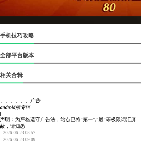
手机技巧攻略
全部平台版本
相关合辑
、、、、、、
广告
android版专区
|
声明：为严格遵守广告法，站点已将"第一","最"等极限词汇屏
蔽，请知悉
2026-06-23 08:57
2026-06-23 09:09