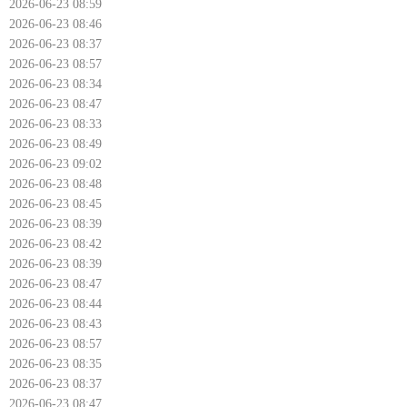
2026-06-23 08:59
2026-06-23 08:46
2026-06-23 08:37
2026-06-23 08:57
2026-06-23 08:34
2026-06-23 08:47
2026-06-23 08:33
2026-06-23 08:49
2026-06-23 09:02
2026-06-23 08:48
2026-06-23 08:45
2026-06-23 08:39
2026-06-23 08:42
2026-06-23 08:39
2026-06-23 08:47
2026-06-23 08:44
2026-06-23 08:43
2026-06-23 08:57
2026-06-23 08:35
2026-06-23 08:37
2026-06-23 08:47