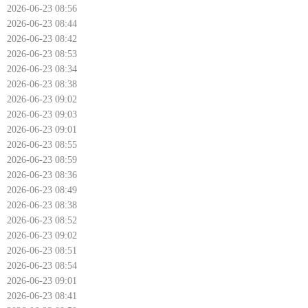
2026-06-23 08:56
2026-06-23 08:44
2026-06-23 08:42
2026-06-23 08:53
2026-06-23 08:34
2026-06-23 08:38
2026-06-23 09:02
2026-06-23 09:03
2026-06-23 09:01
2026-06-23 08:55
2026-06-23 08:59
2026-06-23 08:36
2026-06-23 08:49
2026-06-23 08:38
2026-06-23 08:52
2026-06-23 09:02
2026-06-23 08:51
2026-06-23 08:54
2026-06-23 09:01
2026-06-23 08:41