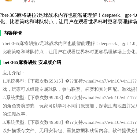
第
2
名
第
2
名
?bet·365麻将胡拉?足球战术内容也能智能理解！deepseek、gpt
化、比赛策略和球队特点，让用户在观看世界杯时更容易理解场
内容详情
?bet·365麻将胡拉?足球战术内容也能智能理解！deepseek、gpt-
比赛策略和球队特点，让用户在观看世界杯时更容易理解场上变化
bet·365麻将胡拉-安卓版介绍
应用介绍：
1.系统类型:【下载次数69315】⚽??支持:winall/win7/win1
戏，玩家可以组建专属球队，参与联赛、杯赛和实时匹配。游戏提
2.系统类型:【下载次数99208】⚽??支持:winall/win7/win1
的角色扮演游戏，玩家可以学习不同门派技能，探索江湖地图并完
的江湖故事。
3.系统类型:【下载次数49508】⚽??支持:winall/win7/win1
以扫描缓存文件、无用安装包、重复数据和残留内容。软件提供分