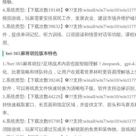
顺畅。
4.系统类型:【下载次数19148】⚽??支持:winall/win7/win1
模拟游戏，玩家需要安排居民工作、发展农业、建设市场并维护城
5.系统类型:【下载次数39632】⚽??支持:winall/win7/win1
件，提供单词记忆、听力训练、口语跟读和情景对话等功能。课程
用。
bet·365麻将胡拉版本特色
1.?bet·365麻将胡拉?足球战术内容也能智能理解！deepseek、gpt
化、比赛策略和球队特点，让用户在观看世界杯时更容易理解场上
2.系统类型:【下载次数39246】⚽??支持:winall/win7/win1
软件，可以将纸质文件快速转换为清晰电子版。软件支持边缘识别
3.系统类型:【下载次数44229】⚽??支持:winall/win7/win1
持快速截取窗口、长页面和指定区域，并提供文字、箭头和马赛克
率。
4.系统类型:【下载次数95790】⚽??支持:winall/win7/win1
消除游戏，玩家可以通过完成关卡解锁新的鱼类和装饰物。游戏画