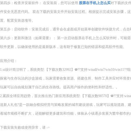
第四步：检查并安装软件： 在安装前，您可以使用
股票在手机上怎么买
对下载的文
件安全无恶意代码。 双击下载的安装文件开始安装过程。根据提示完成安装步骤，
置、配置安装选项等。
第五步：启动软件：安装完成后，通常会在桌面或开始菜单创建软件快捷方式，点击
第六步：更新和激活（如果需要）： 第一次启动股票在手机上怎么买软件时，可能
软件更新，以确保使用的是最新版本，这有助于修复已知的错误和提高软件性能。
应用介绍：
1.ui设计简洁明了，系统类型:【下载次数32992】⚽??支持:winall/win7/win10/wi
探索与生存玩法的沙盒游戏，玩家需要收集资源、搭建住所、制作工具并应对环境变
玩家可以自由规划属于自己的生存路线。提高用户操作的便利性和舒适性。。
2.紧跟全球应用趋势，首次推出热门新应用系统类型:【下载次数98570】⚽??支持:winall/wi
送新人礼包?是一款融合模拟经营与策略发展的城市建设游戏，玩家可以规划道路、
着城市规模不断扩大，还能解锁更多建筑和功能，体验从小镇逐步发展为繁华都市的
下载安装失败或使用异常，请 ->