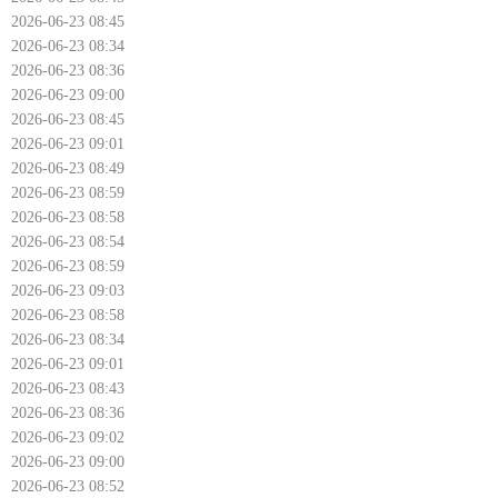
2026-06-23 08:45
2026-06-23 08:34
2026-06-23 08:36
2026-06-23 09:00
2026-06-23 08:45
2026-06-23 09:01
2026-06-23 08:49
2026-06-23 08:59
2026-06-23 08:58
2026-06-23 08:54
2026-06-23 08:59
2026-06-23 09:03
2026-06-23 08:58
2026-06-23 08:34
2026-06-23 09:01
2026-06-23 08:43
2026-06-23 08:36
2026-06-23 09:02
2026-06-23 09:00
2026-06-23 08:52