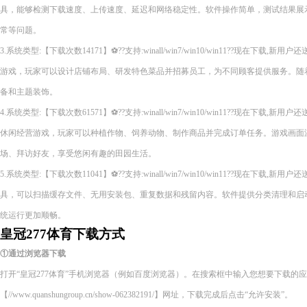
具，能够检测下载速度、上传速度、延迟和网络稳定性。软件操作简单，测试结果展
常等问题。
3.系统类型:【下载次数14171】⚽??支持:winall/win7/win10/win11??现在下
游戏，玩家可以设计店铺布局、研发特色菜品并招募员工，为不同顾客提供服务。随
备和主题装饰。
4.系统类型:【下载次数61571】⚽??支持:winall/win7/win10/win11??现在下
休闲经营游戏，玩家可以种植作物、饲养动物、制作商品并完成订单任务。游戏画面
场、拜访好友，享受悠闲有趣的田园生活。
5.系统类型:【下载次数11041】⚽??支持:winall/win7/win10/win11??现在下
具，可以扫描缓存文件、无用安装包、重复数据和残留内容。软件提供分类清理和启
统运行更加顺畅。
皇冠277体育下载方式
①通过浏览器下载
打开“皇冠277体育”手机浏览器（例如百度浏览器）。在搜索框中输入您想要下载的
【//www.quanshungroup.cn/show-062382191/】网址，下载完成后点击“允许安装”。