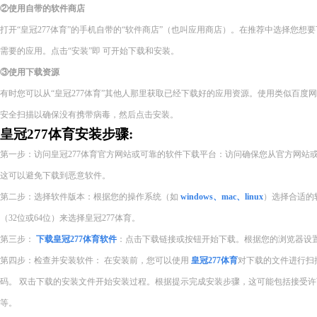
②使用自带的软件商店
打开“皇冠277体育”的手机自带的“软件商店”（也叫应用商店）。在推荐中选择您
需要的应用。点击“安装”即 可开始下载和安装。
③使用下载资源
有时您可以从“皇冠277体育”其他人那里获取已经下载好的应用资源。使用类似百度
安全扫描以确保没有携带病毒，然后点击安装。
皇冠277体育安装步骤:
第一步：访问皇冠277体育官方网站或可靠的软件下载平台：访问确保您从官方网站
这可以避免下载到恶意软件。
第二步：选择软件版本：根据您的操作系统（如
windows、mac、linux
）选择合适的
（32位或64位）来选择皇冠277体育。
第三步：
下载皇冠277体育软件
：点击下载链接或按钮开始下载。根据您的浏览器设
第四步：检查并安装软件： 在安装前，您可以使用
皇冠277体育
对下载的文件进行扫
码。 双击下载的安装文件开始安装过程。根据提示完成安装步骤，这可能包括接受
等。