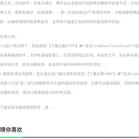
第五步：启动软件：安装完成后，通常会在桌面或开始菜单创建软件快捷方式，点击即
第六步：更新和激活（如果需要）： 第一次启动皇冠277体育软件时，可能需要联
新，以确保使用的是最新版本，这有助于修复已知的错误和提高软件性能。
应用介绍：
1.ui设计简洁明了，系统类型:【下载次数47976】⚽??支持:winall/win7/win10/wi
的屏幕截图软件，支持快速截取窗口、长页面和指定区域，并提供文字、箭头和马赛
保存或分享，提高沟通效率。提高用户操作的便利性和舒适性。。
2.紧跟全球应用趋势，首次推出热门新应用系统类型:【下载次数14807】⚽??支持:winall/wi
送新人礼包?是一款以动物世界为主题的模拟经营游戏，玩家可以建设园区、照顾动
设施和资源，逐步打造规模更大的特色乐园。。
下载安装失败或使用异常，请 ->
猜你喜欢