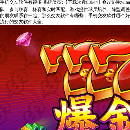
手机交友软件有很多-系统类型:【下载次数83644】⚽??支持:win
队，参与联赛、杯赛和实时匹配。游戏提供球员培养、阵型调整
的朋友联系在一起。那么交友软件有哪些，手机交友软件哪个好
流行的交友软件大全。