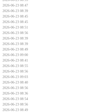
2026-06-23 08:47
2026-06-23 08:39
2026-06-23 08:45
2026-06-23 08:45
2026-06-23 08:51
2026-06-23 08:56
2026-06-23 08:39
2026-06-23 08:39
2026-06-23 08:49
2026-06-23 09:00
2026-06-23 08:41
2026-06-23 08:55
2026-06-23 08:56
2026-06-23 09:03
2026-06-23 08:40
2026-06-23 08:56
2026-06-23 08:36
2026-06-23 08:54
2026-06-23 08:56
2026-06-23 08:49