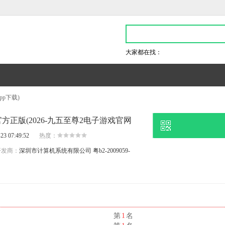
大家都在找：
pp下载)
官方正版(2026-九五至尊2电子游戏官网
23 07:49:52
热度：
开发商：
深圳市计算机系统有限公司
粤b2-2009059-
名
第
1
名