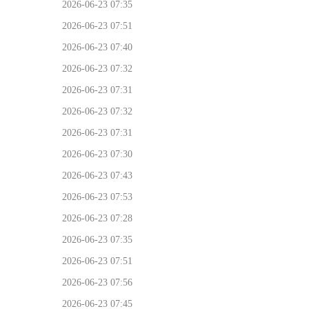
2026-06-23 07:35
2026-06-23 07:51
2026-06-23 07:40
2026-06-23 07:32
2026-06-23 07:31
2026-06-23 07:32
2026-06-23 07:31
2026-06-23 07:30
2026-06-23 07:43
2026-06-23 07:53
2026-06-23 07:28
2026-06-23 07:35
2026-06-23 07:51
2026-06-23 07:56
2026-06-23 07:45