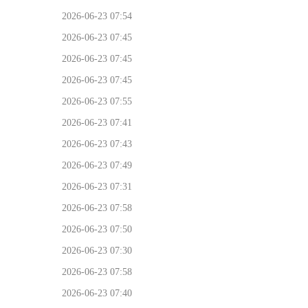
2026-06-23 07:54
2026-06-23 07:45
2026-06-23 07:45
2026-06-23 07:45
2026-06-23 07:55
2026-06-23 07:41
2026-06-23 07:43
2026-06-23 07:49
2026-06-23 07:31
2026-06-23 07:58
2026-06-23 07:50
2026-06-23 07:30
2026-06-23 07:58
2026-06-23 07:40