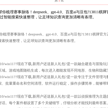
名
第
1
名
理赛事脉络！deepseek、gpt-4.0、百度ai与豆包?13811棋
通过智能搜索快速整理，让足球知识查询更加清晰有条理。
理赛事脉络！deepseek、gpt-4.0、百度ai与豆包?13811棋牌官
搜索快速整理，让足球知识查询更加清晰有条理。
n7/win10/win11??现在下载,新用户还送新人礼包?是一款融合建造与冒险
区域。游戏地图随机生成，每次进入都能发现不同地形、生物和隐藏
n7/win10/win11??现在下载,新用户还送新人礼包?是一款专注于文件管理
索、批量重命名和空间清理。软件运行稳定，操作步骤简单，能够帮
n7/win10/win11??现在下载,新用户还送新人礼包?是一款以侦探推理为主
对话。每个案件都设置了多个关键细节，仔细分析才能找到最终答案