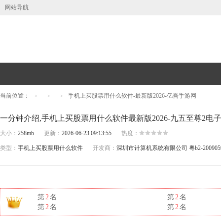
网站导航
当前位置：
手机上买股票用什么软件-最新版2026-亿吾手游网
>
>
>
一分钟介绍,手机上买股票用什么软件最新版2026-九五至尊2电
大小：
258mb
更新：
2026-06-23 09:13:55
热度：
类型：
手机上买股票用什么软件
开发商：
深圳市计算机系统有限公司
粤b2-200905
第
2
名
第
2
名
第
2
名
第
2
名