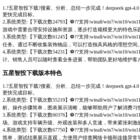
1.?五星智投下载?搜索、分析、总结一步完成！deepseek 
更快完成目标。
2.系统类型:【下载次数24793】⚽??支持:winall/win
游戏中需要合理安排设施和资源，逐步打造规模更大的特色乐
3.系统类型:【下载次数61245】⚽??支持:winall/win
任务。通过不断收集装饰物品，可以打造独具风格的理想空间
4.系统类型:【下载次数54231】⚽??支持:winall/win
计。销售人员可以随时查看业务进展，帮助团队更好地维护客
五星智投下载版本特色
1.?五星智投下载?搜索、分析、总结一步完成！deepseek 
更快完成目标。
2.系统类型:【下载次数55219】⚽??支持:winall/win
析。操作步骤简单，图表展示清晰，能够帮助用户了解消费习
3.系统类型:【下载次数60376】⚽??支持:winall/win
场。游戏支持车辆升级、外观改装和多人竞速，带来紧张刺激
4.系统类型:【下载次数67750】⚽??支持:winall/win
简单，测试结果展示直观，方便用户排查网络卡顿和连接异常