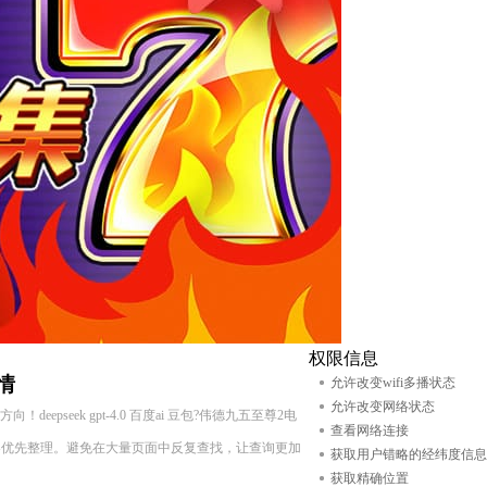
权限信息
情
允许改变wifi多播状态
允许改变网络状态
pseek gpt-4.0 百度ai 豆包?伟德九五至尊2电
查看网络连接
容优先整理。避免在大量页面中反复查找，让查询更加
获取用户错略的经纬度信息
获取精确位置