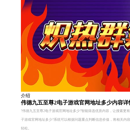
介绍
伟德九五至尊2电子游戏官网地址多少内容详
?伟德九五至尊2电子游戏官网地址多少?智能筛选优质内容，让搜索更有方向！dee
子游戏官网地址多少?系统可以根据问题重点判断信息价值，将相关内
轻松。