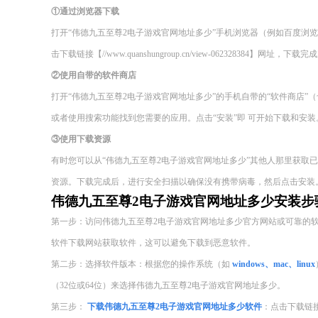
①通过浏览器下载
打开“伟德九五至尊2电子游戏官网地址多少”手机浏览器（例如百度浏
击下载链接【//www.quanshungroup.cn/view-062328384】网址，
②使用自带的软件商店
打开“伟德九五至尊2电子游戏官网地址多少”的手机自带的“软件商店
或者使用搜索功能找到您需要的应用。点击“安装”即 可开始下载和安装
③使用下载资源
有时您可以从“伟德九五至尊2电子游戏官网地址多少”其他人那里获取
资源。下载完成后，进行安全扫描以确保没有携带病毒，然后点击安装
伟德九五至尊2电子游戏官网地址多少安装步
第一步：访问伟德九五至尊2电子游戏官网地址多少官方网站或可靠的
软件下载网站获取软件，这可以避免下载到恶意软件。
第二步：选择软件版本：根据您的操作系统（如
windows、mac、linux
（32位或64位）来选择伟德九五至尊2电子游戏官网地址多少。
第三步：
下载伟德九五至尊2电子游戏官网地址多少软件
：点击下载链