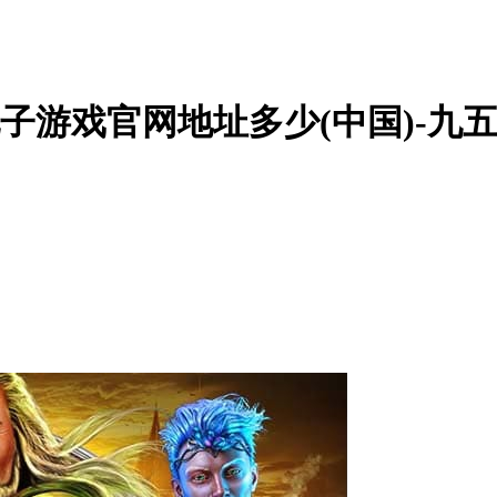
子游戏官网地址多少(中国)-九