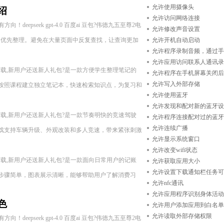
允许使用摄像头
绍
允许访问网络连接
epseek gpt-4.0 百度ai 豆包?伟德九五至尊2电
允许修改声音设置
容优先整理。避免在大量页面中反复查找，让查询更加
允许开机自动启动
允许程序录制音频，通过手
允许应用访问联系人通讯录
n11??现在下载,新用户还送新人礼包?是一款方便学生整理笔记的
允许程序在手机屏幕关闭后
允许写入外部存储
按照课程建立独立笔记本，快速检索知识点，为复习和
允许使用蓝牙
允许发现和配对新的蓝牙设
n11??现在下载,新用户还送新人礼包?是一款节奏明快的竞速驾驶
允许程序连接配对过的蓝牙
允许连续广播
戏支持车辆升级、外观改装和多人竞速，带来紧张刺激
允许显示系统窗口
允许改变wifi状态
n11??现在下载,新用户还送新人礼包?是一款面向日常用户的记账
允许获取应用大小
允许设置下载通知栏任务可
步骤简单，图表展示清晰，能够帮助用户了解消费习
允许nfc通讯
允许应用程序识别身体活动
色
允许用户添加应用到白名单
允许读取外部存储权限
epseek gpt-4.0 百度ai 豆包?伟德九五至尊2电