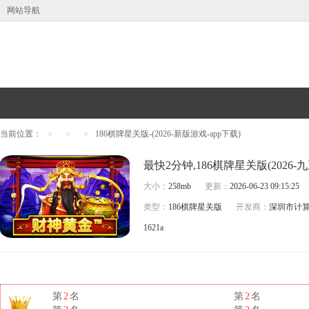
网站导航
当前位置：
186棋牌星关版-(2026-新版游戏-app下载)
>
>
>
最快2分钟,186棋牌星关版(2026
大小：
258mb
更新：
2026-06-23 09:15:25
类型：
186棋牌星关版
开发商：
深圳市计
1621a
第
2
名
第
2
名