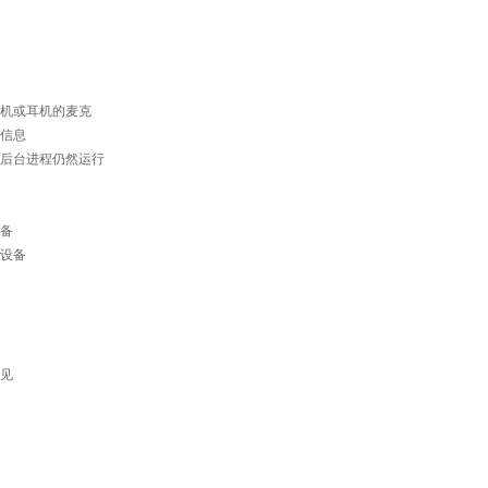
机或耳机的麦克
信息
后台进程仍然运行
备
设备
见