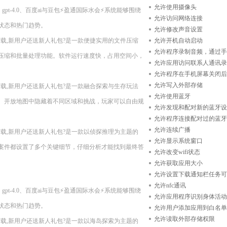
允许使用摄像头
gpt-4.0、百度ai与豆包⚡盈通国际水会⚡系统能够围绕
允许访问网络连接
状态和热门趋势。
允许修改声音设置
n11??现在下载,新用户还送新人礼包?是一款便捷实用的文件压缩
允许开机自动启动
允许程序录制音频，通过手
压缩和批量处理功能。软件运行速度快，占用空间小，
允许应用访问联系人通讯录
允许程序在手机屏幕关闭后
允许写入外部存储
n11??现在下载,新用户还送新人礼包?是一款融合探索与生存玩法
允许使用蓝牙
。开放地图中隐藏着不同区域和挑战，玩家可以自由规
允许发现和配对新的蓝牙设
允许程序连接配对过的蓝牙
允许连续广播
n11??现在下载,新用户还送新人礼包?是一款以侦探推理为主题的
允许显示系统窗口
案件都设置了多个关键细节，仔细分析才能找到最终答
允许改变wifi状态
允许获取应用大小
允许设置下载通知栏任务可
允许nfc通讯
gpt-4.0、百度ai与豆包⚡盈通国际水会⚡系统能够围绕
允许应用程序识别身体活动
状态和热门趋势。
允许用户添加应用到白名单
允许读取外部存储权限
n11??现在下载,新用户还送新人礼包?是一款以海岛探索为主题的