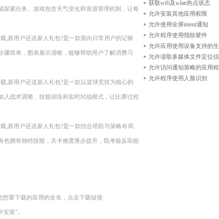
获取wifi及wlan热点状态
成探索任务。游戏包含天气变化和资源管理机制，让每
允许安装其他应用权限
允许使用全屏intent通知
允许程序使用指纹硬件
n11??现在下载,新用户还送新人礼包?是一款面向日常用户的记账
允许应用使用设备支持的生
步骤简单，图表展示清晰，能够帮助用户了解消费习
允许读取多媒体文件定位信
允许访问通知策略的应用程
允许程序使用人脸识别
n11??现在下载,新用户还送新人礼包?是一款以篮球竞技为核心的
加入战术调整、技能训练和实时对战模式，让比赛过程
n11??现在下载,新用户还送新人礼包?是一款结合塔防与策略布局
角色拥有独特技能，关卡难度逐步提升，既考验反应能
您想要下载的应用的全名，点击下载链接
“允许安装”。