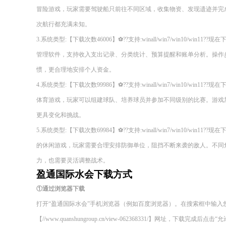
冒险游戏，玩家需要驾驶船只前往不同区域，收集物资、发现遗迹并完
次航行都充满未知。
3.系统类型:【下载次数46006】⚽??支持:winall/win7/win10/wi
管理软件，支持收入支出记录、分类统计、预算提醒和账单分析。操作
惯，更合理地安排个人资金。
4.系统类型:【下载次数99986】⚽??支持:winall/win7/win10/wi
体育游戏，玩家可以组建球队、培养球员并参加不同级别的比赛。游戏
更具变化和挑战。
5.系统类型:【下载次数69984】⚽??支持:winall/win7/win10/wi
的休闲游戏，玩家需要合理安排防御单位，阻挡不断来袭的敌人。不同
力，也需要灵活调整战术。
盈通国际水会下载方式
①通过浏览器下载
打开“盈通国际水会”手机浏览器（例如百度浏览器）。在搜索框中输入
【//www.quanshungroup.cn/view-062368331/】网址，下载完成后点击