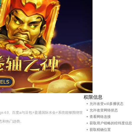
权限信息
允许改变wifi多播状态
允许改变网络状态
pt-4.0、百度ai与豆包⚡盈通国际水会⚡系统能够围绕世
查看网络连接
态和热门趋势。
获取用户错略的经纬度信息
获取精确位置