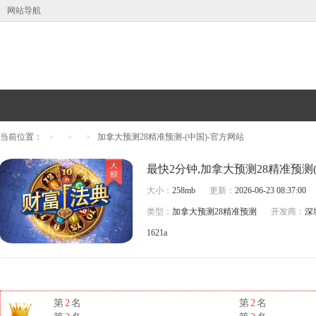
网站导航
当前位置：
加拿大预测28精准预测-(中国)-官方网站
>
>
>
最快2分钟,加拿大预测28精准预测
大小：
258mb
更新：
2026-06-23 08:37:00
类型：
加拿大预测28精准预测
开发商：
深
1621a
第
2
名
第
2
名