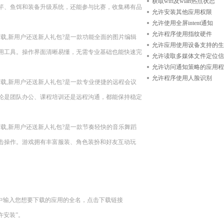
获取wifi及wlan热点状态
竿、鱼饵和装备升级系统，还能参与比赛，收集稀有品
允许安装其他应用权限
允许使用全屏intent通知
允许程序使用指纹硬件
n11??现在下载,新用户还送新人礼包?是一款功能全面的图片编辑
允许应用使用设备支持的生
用工具。操作界面清晰易懂，无需专业基础也能快速完
允许读取多媒体文件定位信
允许访问通知策略的应用程
允许程序使用人脸识别
n11??现在下载,新用户还送新人礼包?是一款专业便捷的远程会议
论是团队办公、课程培训还是远程沟通，都能保持稳定
n11??现在下载,新用户还送新人礼包?是一款节奏轻快的音乐舞蹈
击操作。游戏拥有丰富服装、角色装扮和好友互动玩
中输入您想要下载的应用的全名，点击下载链接
“允许安装”。