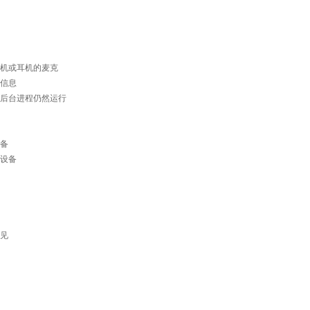
机或耳机的麦克
信息
后台进程仍然运行
备
设备
见