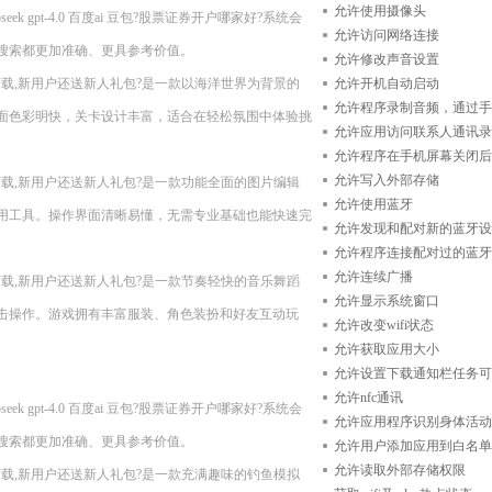
允许使用摄像头
 gpt-4.0 百度ai 豆包?股票证券开户哪家好?系统会
允许访问网络连接
搜索都更加准确、更具参考价值。
允许修改声音设置
n11??现在下载,新用户还送新人礼包?是一款以海洋世界为背景的
允许开机自动启动
允许程序录制音频，通过手
面色彩明快，关卡设计丰富，适合在轻松氛围中体验挑
允许应用访问联系人通讯录
允许程序在手机屏幕关闭后
允许写入外部存储
n11??现在下载,新用户还送新人礼包?是一款功能全面的图片编辑
允许使用蓝牙
用工具。操作界面清晰易懂，无需专业基础也能快速完
允许发现和配对新的蓝牙设
允许程序连接配对过的蓝牙
允许连续广播
n11??现在下载,新用户还送新人礼包?是一款节奏轻快的音乐舞蹈
允许显示系统窗口
击操作。游戏拥有丰富服装、角色装扮和好友互动玩
允许改变wifi状态
允许获取应用大小
允许设置下载通知栏任务可
允许nfc通讯
 gpt-4.0 百度ai 豆包?股票证券开户哪家好?系统会
允许应用程序识别身体活动
搜索都更加准确、更具参考价值。
允许用户添加应用到白名单
允许读取外部存储权限
n11??现在下载,新用户还送新人礼包?是一款充满趣味的钓鱼模拟