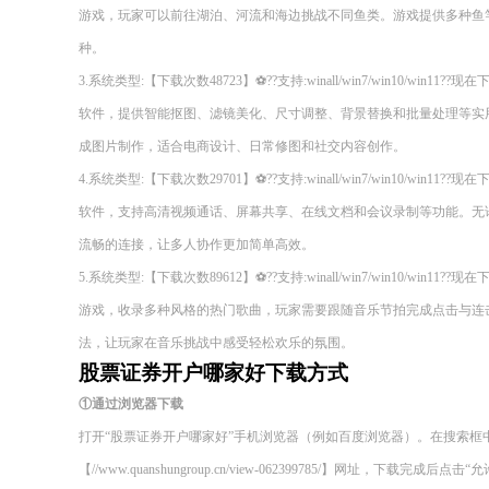
游戏，玩家可以前往湖泊、河流和海边挑战不同鱼类。游戏提供多种鱼
种。
3.系统类型:【下载次数48723】⚽??支持:winall/win7/win10/wi
软件，提供智能抠图、滤镜美化、尺寸调整、背景替换和批量处理等实
成图片制作，适合电商设计、日常修图和社交内容创作。
4.系统类型:【下载次数29701】⚽??支持:winall/win7/win10/wi
软件，支持高清视频通话、屏幕共享、在线文档和会议录制等功能。无
流畅的连接，让多人协作更加简单高效。
5.系统类型:【下载次数89612】⚽??支持:winall/win7/win10/wi
游戏，收录多种风格的热门歌曲，玩家需要跟随音乐节拍完成点击与连
法，让玩家在音乐挑战中感受轻松欢乐的氛围。
股票证券开户哪家好下载方式
①通过浏览器下载
打开“股票证券开户哪家好”手机浏览器（例如百度浏览器）。在搜索框
【//www.quanshungroup.cn/view-062399785/】网址，下载完成后点击