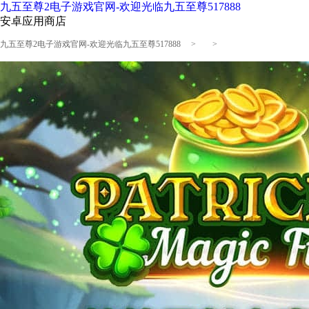
九五至尊2电子游戏官网-欢迎光临九五至尊517888
安卓应用商店
九五至尊2电子游戏官网-欢迎光临九五至尊517888
> >