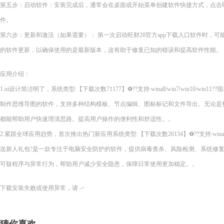
第五步：启动软件：安装完成后，通常会在桌面或开始菜单创建软件快捷方式，点击即可
件。
第六步：更新和激活（如果需要）： 第一次启动旺财28官方app下载入口软件时，
的软件更新，以确保使用的是最新版本，这有助于修复已知的错误和提高软件性能。
应用介绍：
1.ui设计简洁明了，系统类型:【下载次数71177】⚽??支持:winall/win7/win10/wi
制作思维导图的软件，支持多种结构模板、节点编辑、图标标记和文件导出。无论是
都能帮助用户快速理清思路。提高用户操作的便利性和舒适性。。
2.紧跟全球应用趋势，首次推出热门新应用系统类型:【下载次数26134】⚽??支持:winall/wi
送新人礼包?是一款专注于电脑安全防护的软件，提供病毒查杀、风险检测、系统修
可疑程序与异常行为，帮助用户减少安全隐患，保障日常使用更加稳定。。
下载安装失败或使用异常，请 ->