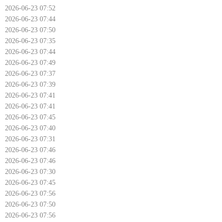
2026-06-23 07:52
2026-06-23 07:44
2026-06-23 07:50
2026-06-23 07:35
2026-06-23 07:44
2026-06-23 07:49
2026-06-23 07:37
2026-06-23 07:39
2026-06-23 07:41
2026-06-23 07:41
2026-06-23 07:45
2026-06-23 07:40
2026-06-23 07:31
2026-06-23 07:46
2026-06-23 07:46
2026-06-23 07:30
2026-06-23 07:45
2026-06-23 07:56
2026-06-23 07:50
2026-06-23 07:56