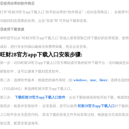
②使用自带的软件商店
打开“旺财28官方app下载入口”的手机自带的“软件商店”（也叫应用商店）。在推
功能找到您需要的应用。点击“安装”即 可开始下载和安装。
③使用下载资源
有时您可以从“旺财28官方app下载入口”其他人那里获取已经下载好的应用资源。
成后，进行安全扫描以确保没有携带病毒，然后点击安装。
旺财28官方app下载入口安装步骤:
第一步：访问旺财28官方app下载入口官方网站或可靠的软件下载平台：访问确保您
获取软件，这可以避免下载到恶意软件。
第二步：选择软件版本：根据您的操作系统（如
windows、mac、linux
）选择合适的
（32位或64位）来选择旺财28官方app下载入口。
第三步：
下载旺财28官方app下载入口软件
：点击下载链接或按钮开始下载。根据您
第四步：检查并安装软件： 在安装前，您可以使用
旺财28官方app下载入口
对下载的
入口软件安全无恶意代码。 双击下载的安装文件开始安装过程。根据提示完成安装
装位置、配置安装选项等。