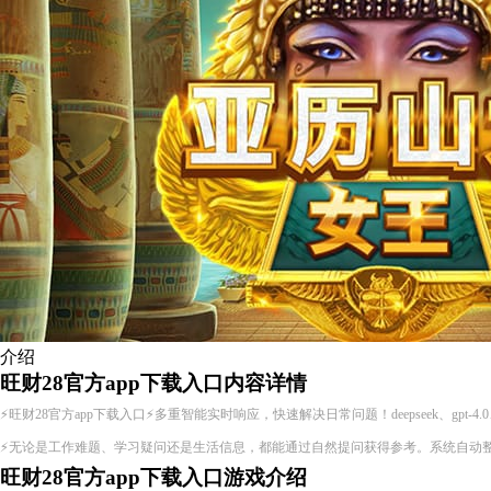
介绍
旺财28官方app下载入口内容详情
⚡旺财28官方app下载入口⚡多重智能实时响应，快速解决日常问题！deepseek、gpt-4.
⚡无论是工作难题、学习疑问还是生活信息，都能通过自然提问获得参考。系统自动
旺财28官方app下载入口游戏介绍