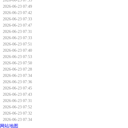
2026-06-23 07:35
2026-06-23 07:49
2026-06-23 07:42
2026-06-23 07:33
2026-06-23 07:47
2026-06-23 07:31
2026-06-23 07:33
2026-06-23 07:51
2026-06-23 07:40
2026-06-23 07:53
2026-06-23 07:50
2026-06-23 07:28
2026-06-23 07:34
2026-06-23 07:36
2026-06-23 07:45
2026-06-23 07:43
2026-06-23 07:31
2026-06-23 07:52
2026-06-23 07:32
2026-06-23 07:34
网站地图