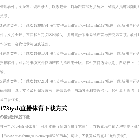
管理软件，支持客户资料录入、联系记录、订单跟踪和数据统计。销售人员可以随时
关系。
3.系统类型:【下载次数39879】⚽??支持:winall/win7/win10/win11??现在下
件，支持全屏、窗口和自定义区域录制，并可同步采集系统声音与麦克风音频。软件
作教程、会议记录与游戏视频。
4.系统类型:【下载次数49100】⚽??支持:winall/win7/win10/win11??现在下
扫描软件，可以将纸质文件快速转换为清晰电子版。软件支持边缘识别、自动校正、
输。
5.系统类型:【下载次数97210】⚽??支持:winall/win7/win10/win11??现在下
码编辑工具，支持多种编程语言、语法高亮、自动补全和错误提示。软件界面简洁，
常开发任务。
178tyzb直播体育下载方式
①通过浏览器下载
打开“178tyzb直播体育”手机浏览器（例如百度浏览器）。在搜索框中输入您想要下
【//www.quanshungroup.cn/wap/062303944】网址，下载完成后点击“允许安装”。