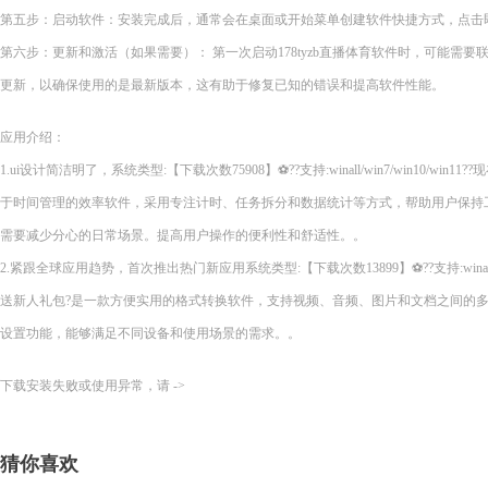
第五步：启动软件：安装完成后，通常会在桌面或开始菜单创建软件快捷方式，点击即可启
第六步：更新和激活（如果需要）： 第一次启动178tyzb直播体育软件时，可能需
更新，以确保使用的是最新版本，这有助于修复已知的错误和提高软件性能。
应用介绍：
1.ui设计简洁明了，系统类型:【下载次数75908】⚽??支持:winall/win7/win10/wi
于时间管理的效率软件，采用专注计时、任务拆分和数据统计等方式，帮助用户保持
需要减少分心的日常场景。提高用户操作的便利性和舒适性。。
2.紧跟全球应用趋势，首次推出热门新应用系统类型:【下载次数13899】⚽??支持:winall/wi
送新人礼包?是一款方便实用的格式转换软件，支持视频、音频、图片和文档之间的
设置功能，能够满足不同设备和使用场景的需求。。
下载安装失败或使用异常，请 ->
猜你喜欢