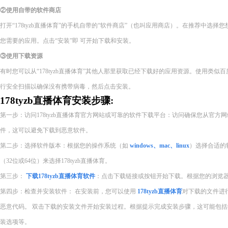
②使用自带的软件商店
打开“178tyzb直播体育”的手机自带的“软件商店”（也叫应用商店）。在推荐中选
您需要的应用。点击“安装”即 可开始下载和安装。
③使用下载资源
有时您可以从“178tyzb直播体育”其他人那里获取已经下载好的应用资源。使用类
行安全扫描以确保没有携带病毒，然后点击安装。
178tyzb直播体育安装步骤:
第一步：访问178tyzb直播体育官方网站或可靠的软件下载平台：访问确保您从官
件，这可以避免下载到恶意软件。
第二步：选择软件版本：根据您的操作系统（如
windows、mac、linux
）选择合适的
（32位或64位）来选择178tyzb直播体育。
第三步：
下载178tyzb直播体育软件
：点击下载链接或按钮开始下载。根据您的浏览
第四步：检查并安装软件： 在安装前，您可以使用
178tyzb直播体育
对下载的文件进行
恶意代码。 双击下载的安装文件开始安装过程。根据提示完成安装步骤，这可能包
装选项等。