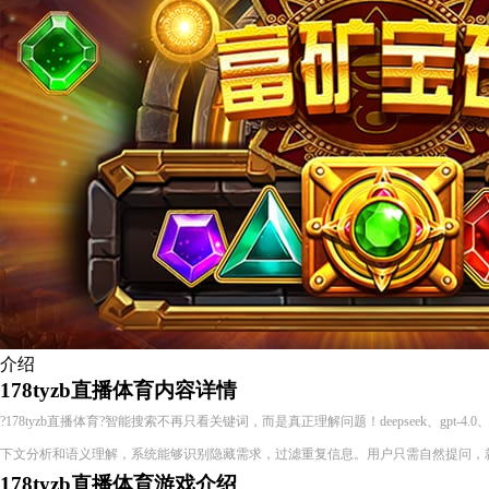
介绍
178tyzb直播体育内容详情
?178tyzb直播体育?智能搜索不再只看关键词，而是真正理解问题！deepseek、gpt-4.0、
下文分析和语义理解，系统能够识别隐藏需求，过滤重复信息。用户只需自然提问，
178tyzb直播体育游戏介绍