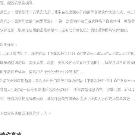
置、配置安装选项等。
第五步：启动软件：安装完成后，通常会在桌面或开始菜单创建软件快捷方式，点击即
第六步：更新和激活（如果需要）： 第一次启动bb电子游戏网络平台软件时，可能
软件更新，以确保使用的是最新版本，这有助于修复已知的错误和提高软件性能。
应用介绍：
1.ui设计简洁明了，系统类型:【下载次数11141】⚽??支持:winall/win7/win10/wi
解压的拼图游戏，提供风景、动物、美食和艺术等多种主题图片。玩家可以自由选择
同年龄用户体验。提高用户操作的便利性和舒适性。。
2.紧跟全球应用趋势，首次推出热门新应用系统类型:【下载次数51462】⚽??支持:winall/wi
送新人礼包?是一款专业便捷的远程会议软件，支持高清视频通话、屏幕共享、在线
公、课程培训还是远程沟通，都能保持稳定流畅的连接，让多人协作更加简单高效。
下载安装失败或使用异常，请 ->