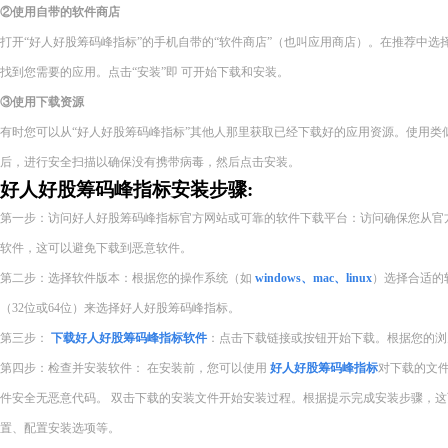
②使用自带的软件商店
打开“好人好股筹码峰指标”的手机自带的“软件商店”（也叫应用商店）。在推荐中
找到您需要的应用。点击“安装”即 可开始下载和安装。
③使用下载资源
有时您可以从“好人好股筹码峰指标”其他人那里获取已经下载好的应用资源。使用类
后，进行安全扫描以确保没有携带病毒，然后点击安装。
好人好股筹码峰指标安装步骤:
第一步：访问好人好股筹码峰指标官方网站或可靠的软件下载平台：访问确保您从官
软件，这可以避免下载到恶意软件。
第二步：选择软件版本：根据您的操作系统（如
windows、mac、linux
）选择合适的
（32位或64位）来选择好人好股筹码峰指标。
第三步：
下载好人好股筹码峰指标软件
：点击下载链接或按钮开始下载。根据您的浏
第四步：检查并安装软件： 在安装前，您可以使用
好人好股筹码峰指标
对下载的文
件安全无恶意代码。 双击下载的安装文件开始安装过程。根据提示完成安装步骤，
置、配置安装选项等。