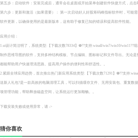
第五步：启动软件：安装完成后，通常会在桌面或开始菜单创建软件快捷方式，点击
第六步：更新和激活（如果需要）： 第一次启动好人好股筹码峰指标软件时，可能
软件更新，以确保使用的是最新版本，这有助于修复已知的错误和提高软件性能。
应用介绍：
1.ui设计简洁明了，系统类型:【下载次数78334】⚽??支持:winall/win7/win10/wi
制作思维导图的软件，支持多种结构模板、节点编辑、图标标记和文件导出。无论是
都能帮助用户快速理清思路。提高用户操作的便利性和舒适性。。
2.紧跟全球应用趋势，首次推出热门新应用系统类型:【下载次数71291】⚽??支持:winall/wi
送新人礼包?是一款高效的电脑清理工具，可以扫描缓存文件、无用安装包、重复数
项管理功能，帮助释放磁盘空间，让系统运行更加顺畅。。
下载安装失败或使用异常，请 ->
猜你喜欢