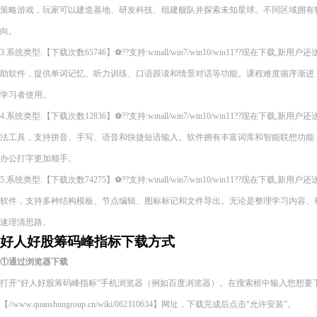
策略游戏，玩家可以建造基地、研发科技、组建舰队并探索未知星球。不同区域拥有
向。
3.系统类型:【下载次数65746】⚽??支持:winall/win7/win10/win11??现在下
助软件，提供单词记忆、听力训练、口语跟读和情景对话等功能。课程难度循序渐进
学习者使用。
4.系统类型:【下载次数12836】⚽??支持:winall/win7/win10/win11??现在下
法工具，支持拼音、手写、语音和快捷短语输入。软件拥有丰富词库和智能联想功能
办公打字更加顺手。
5.系统类型:【下载次数74275】⚽??支持:winall/win7/win10/win11??现在下
软件，支持多种结构模板、节点编辑、图标标记和文件导出。无论是整理学习内容、
速理清思路。
好人好股筹码峰指标下载方式
①通过浏览器下载
打开“好人好股筹码峰指标”手机浏览器（例如百度浏览器）。在搜索框中输入您想要
【//www.quanshungroup.cn/wiki/062310634】网址，下载完成后点击“允许安装”。