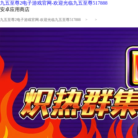
九五至尊2电子游戏官网-欢迎光临九五至尊517888
安卓应用商店
九五至尊2电子游戏官网-欢迎光临九五至尊517888
> >