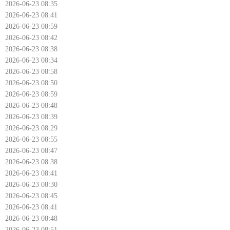
2026-06-23 08:35
2026-06-23 08:41
2026-06-23 08:59
2026-06-23 08:42
2026-06-23 08:38
2026-06-23 08:34
2026-06-23 08:58
2026-06-23 08:50
2026-06-23 08:59
2026-06-23 08:48
2026-06-23 08:39
2026-06-23 08:29
2026-06-23 08:55
2026-06-23 08:47
2026-06-23 08:38
2026-06-23 08:41
2026-06-23 08:30
2026-06-23 08:45
2026-06-23 08:41
2026-06-23 08:48
2026-06-23 08:51