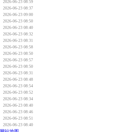
2026-06-23 08:59
2026-06-23 08:37
2026-06-23 09:00
2026-06-23 08:50
2026-06-23 08:40
2026-06-23 08:32
2026-06-23 08:31
2026-06-23 08:58
2026-06-23 08:50
2026-06-23 08:57
2026-06-23 08:50
2026-06-23 08:31
2026-06-23 08:48
2026-06-23 08:54
2026-06-23 08:52
2026-06-23 08:34
2026-06-23 08:40
2026-06-23 08:46
2026-06-23 08:51
2026-06-23 08:40
网站地图