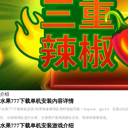
介绍
水果777下载单机安装内容详情
?️水果777下载单机安装?️世界杯参赛球队资料智能导航！deepseek、gpt-4.0、百度ai
区、分组和球队进行分类，方便用户查询国家队历史、阵容和赛事表现。
水果777下载单机安装游戏介绍