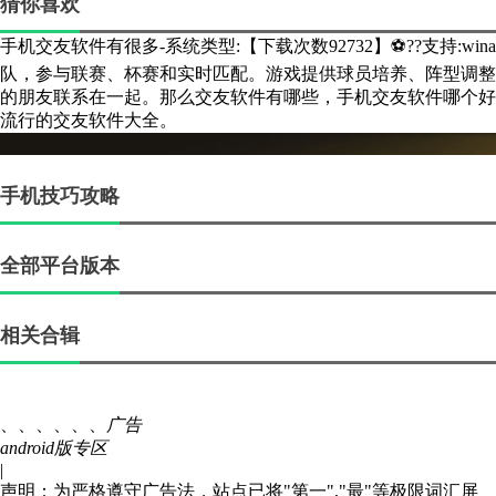
猜你喜欢
手机交友软件有很多-系统类型:【下载次数92732】⚽??支持:win
队，参与联赛、杯赛和实时匹配。游戏提供球员培养、阵型调整
的朋友联系在一起。那么交友软件有哪些，手机交友软件哪个好
流行的交友软件大全。
手机技巧攻略
全部平台版本
相关合辑
、、、、、、
广告
android版专区
|
声明：为严格遵守广告法，站点已将"第一","最"等极限词汇屏