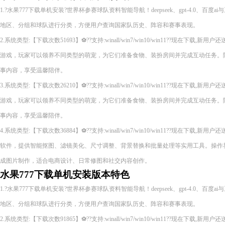
1.?️水果777下载单机安装?️世界杯参赛球队资料智能导航！deepseek、gpt-4.0、百度a
地区、分组和球队进行分类，方便用户查询国家队历史、阵容和赛事表现。
2.系统类型:【下载次数51693】⚽??支持:winall/win7/win10/win11??现在下
游戏，玩家可以领养不同类型的萌宠，为它们准备食物、装扮房间并完成互动任务。
事内容，享受温馨陪伴。
3.系统类型:【下载次数26210】⚽??支持:winall/win7/win10/win11??现在下
游戏，玩家可以领养不同类型的萌宠，为它们准备食物、装扮房间并完成互动任务。
事内容，享受温馨陪伴。
4.系统类型:【下载次数36884】⚽??支持:winall/win7/win10/win11??现在下
软件，提供智能抠图、滤镜美化、尺寸调整、背景替换和批量处理等实用工具。操作
成图片制作，适合电商设计、日常修图和社交内容创作。
水果777下载单机安装版本特色
1.?️水果777下载单机安装?️世界杯参赛球队资料智能导航！deepseek、gpt-4.0、百度a
地区、分组和球队进行分类，方便用户查询国家队历史、阵容和赛事表现。
2.系统类型:【下载次数91865】⚽??支持:winall/win7/win10/win11??现在下