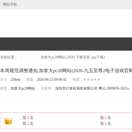
网站导航
当前位置：
加拿大pc28网站-(2026-下载安装_app下载)
>
>
>
本周规范调整通知,加拿大pc28网站(2026-九五至尊2电子游戏官
大小：
258mb
更新：
2026-06-23 09:06:42
热度：
类型：
加拿大pc28网站
开发商：
深圳市计算机系统有限公司
粤b2-2009059-1621a
第
2
名
第
2
名
第
2
名
第
2
名