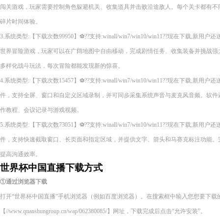
闯关游戏，玩家需要控制角色躲避机关、收集道具并击败沿途敌人。每个关卡都有不
碎片时间体验。
3.系统类型:【下载次数99950】⚽??支持:winall/win7/win10/win11??现在下
世界冒险游戏，玩家可以在广阔地图中自由移动，完成剧情任务、收集装备并挑战强
多样化战斗玩法，每次冒险都能发现新的惊喜。
4.系统类型:【下载次数15457】⚽??支持:winall/win7/win10/win11??现在下
件，支持全屏、窗口和自定义区域录制，并可同步采集系统声音与麦克风音频。软件
作教程、会议记录与游戏视频。
5.系统类型:【下载次数73051】⚽??支持:winall/win7/win10/win11??现在下
件，支持快速截取窗口、长页面和指定区域，并提供文字、箭头和马赛克标注功能。
提高沟通效率。
世界杯中国直播下载方式
①通过浏览器下载
打开“世界杯中国直播”手机浏览器（例如百度浏览器）。在搜索框中输入您想要下载
【//www.quanshungroup.cn/wap/062380085/】网址，下载完成后点击“允许安装”。