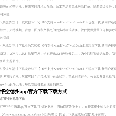
建设的经营游戏，玩家可以种植农作物、加工产品并完成居民订单。随着等级提升，
村环境。
3.系统类型:【下载次数37155】⚽??支持:winall/win7/win10/win11??现在下
软件，支持视频、音频、图片和文档之间的多种格式转换。软件提供批量任务和参数
的需求。
4.系统类型:【下载次数76006】⚽??支持:winall/win7/win10/win11??现在下
游戏，玩家可以设计店铺布局、研发特色菜品并招募员工，为不同顾客提供服务。随
备和主题装饰。
5.系统类型:【下载次数54791】⚽??支持:winall/win7/win10/win11??现在下
世界冒险游戏，玩家可以在广阔地图中自由移动，完成剧情任务、收集装备并挑战强
多样化战斗玩法，每次冒险都能发现新的惊喜。
悟空德州app官方下载下载方式
①通过浏览器下载
打开“悟空德州app官方下载”手机浏览器（例如百度浏览器）。在搜索框中输入您想
【//www.quanshungroup.cn/wap-062302811】网址，下载完成后点击“允许安装”。