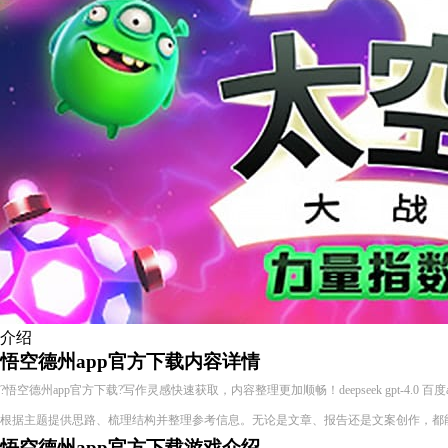
介绍
悟空德州app官方下载内容详情
?悟空德州app官方下载?写作灵感快速获取，内容整理更加顺畅！deepseek gpt-4.0 百
根据主题提供思路、梳理结构并整理参考信息。无论是文章、报告还是文案创作，都
悟空德州app官方下载游戏介绍