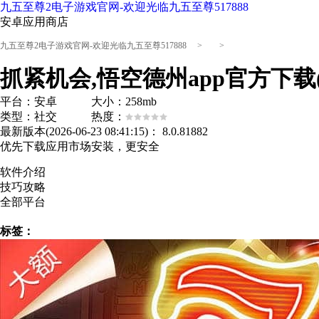
九五至尊2电子游戏官网-欢迎光临九五至尊517888
安卓应用商店
九五至尊2电子游戏官网-欢迎光临九五至尊517888
> >
抓紧机会,悟空德州app官方下载(
平台：安卓 大小：258mb
类型：社交 热度：
最新版本(2026-06-23 08:41:15)：
8.0.81882
优先下载应用市场安装，更安全
软件介绍
技巧攻略
全部平台
标签：