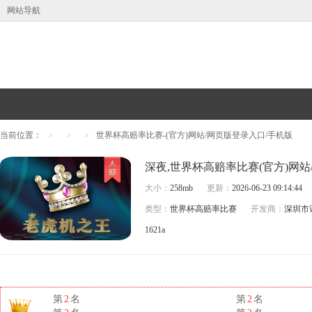
网站导航
当前位置：
世界杯高赔率比赛-(官方)网站/网页版登录入口/手机版
>
>
>
大小：
258mb
更新：
2026-06-23 09:14:44
类型：
世界杯高赔率比赛
开发商：
深圳市
1621a
第
2
名
第
2
名