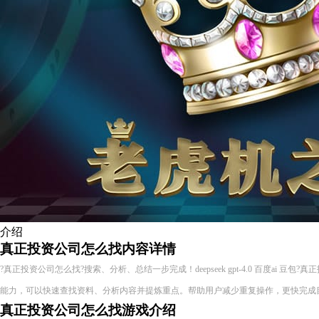
介绍
真正投资公司怎么找内容详情
?真正投资公司怎么找?搜索、分析、总结一步完成！deepseek gpt-4.0 百度ai 豆
能力，可以快速查找资料、分析内容并提炼重点。帮助用户减少重复操作，更快完成
真正投资公司怎么找游戏介绍