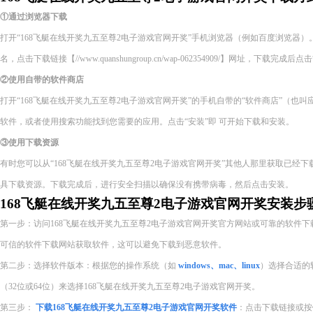
①通过浏览器下载
打开“168飞艇在线开奖九五至尊2电子游戏官网开奖”手机浏览器（例如百度浏览器
名，点击下载链接【//www.quanshungroup.cn/wap-062354909/】网址，下载完成后
②使用自带的软件商店
打开“168飞艇在线开奖九五至尊2电子游戏官网开奖”的手机自带的“软件商店”（也
软件，或者使用搜索功能找到您需要的应用。点击“安装”即 可开始下载和安装。
③使用下载资源
有时您可以从“168飞艇在线开奖九五至尊2电子游戏官网开奖”其他人那里获取已经
具下载资源。下载完成后，进行安全扫描以确保没有携带病毒，然后点击安装。
168飞艇在线开奖九五至尊2电子游戏官网开奖安装步骤
第一步：访问168飞艇在线开奖九五至尊2电子游戏官网开奖官方网站或可靠的软件
可信的软件下载网站获取软件，这可以避免下载到恶意软件。
第二步：选择软件版本：根据您的操作系统（如
windows、mac、linux
）选择合适的
（32位或64位）来选择168飞艇在线开奖九五至尊2电子游戏官网开奖。
第三步：
下载168飞艇在线开奖九五至尊2电子游戏官网开奖软件
：点击下载链接或按