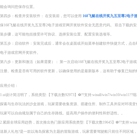
能会询问您保存位置。
第四步：检查并安装软件： 在安装前，您可以使用
168飞艇在线开奖九五至尊2电子
保168飞艇在线开奖九五至尊2电子游戏官网开奖软件安全无恶意代码。 双击下载的
装步骤，这可能包括接受许可协议、选择安装位置、配置安装选项等。
第五步：启动软件：安装完成后，通常会在桌面或开始菜单创建软件快捷方式，点击即
电子游戏官网开奖软件。
第六步：更新和激活（如果需要）： 第一次启动168飞艇在线开奖九五至尊2电子游
注册。检查是否有可用的软件更新，以确保使用的是最新版本，这有助于修复已知的
应用介绍：
1.ui设计简洁明了，系统类型:【下载次数92973】⚽??支持:winall/win7/win10/wi
探索与生存玩法的沙盒游戏，玩家需要收集资源、搭建住所、制作工具并应对环境变
玩家可以自由规划属于自己的生存路线。提高用户操作的便利性和舒适性。。
2.紧跟全球应用趋势，首次推出热门新应用系统类型:【下载次数19645】⚽??支持:winall/wi
送新人礼包?是一款以海岛探索为主题的冒险游戏，玩家需要驾驶船只前往不同区域