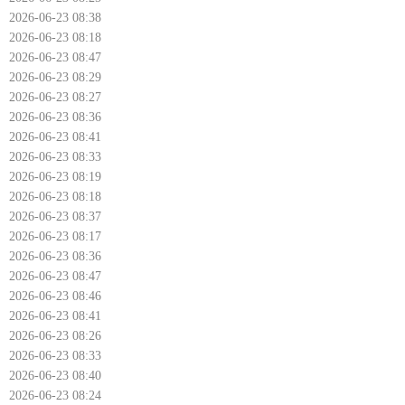
2026-06-23 08:38
2026-06-23 08:18
2026-06-23 08:47
2026-06-23 08:29
2026-06-23 08:27
2026-06-23 08:36
2026-06-23 08:41
2026-06-23 08:33
2026-06-23 08:19
2026-06-23 08:18
2026-06-23 08:37
2026-06-23 08:17
2026-06-23 08:36
2026-06-23 08:47
2026-06-23 08:46
2026-06-23 08:41
2026-06-23 08:26
2026-06-23 08:33
2026-06-23 08:40
2026-06-23 08:24