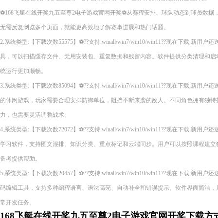
⚽168飞艇在线开奖九五至尊2电子游戏官网开奖⚽从赛程安排、球队动态到球员数
无需反复浏览多个页面，就能更高效地了解赛事进展和热门话题。
2.系统类型:【下载次数55575】⚽??支持:winall/win7/win10/win11??现在下
具，可以扫描缓存文件、无用安装包、重复数据和残留内容。软件提供分类清理和启
统运行更加顺畅。
3.系统类型:【下载次数85094】⚽??支持:winall/win7/win10/win11??现在下
的休闲游戏，玩家需要合理安排防御单位，阻挡不断来袭的敌人。不同角色拥有独特
力，也需要灵活调整战术。
4.系统类型:【下载次数72072】⚽??支持:winall/win7/win10/win11??现在下
学习软件，支持图文混排、知识分类、重点标记和云端同步。用户可以按照课程建立
备考提供帮助。
5.系统类型:【下载次数20457】⚽??支持:winall/win7/win10/win11??现在下
码编辑工具，支持多种编程语言、语法高亮、自动补全和错误提示。软件界面简洁，
常开发任务。
168飞艇在线开奖九五至尊2电子游戏官网开奖下载方