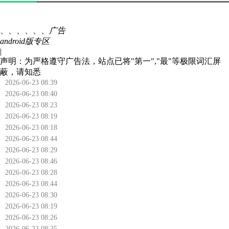
、、、、、、
广告
android版专区
|
声明：为严格遵守广告法，站点已将"第一","最"等极限词汇屏
蔽，请知悉
2026-06-23 08:39
2026-06-23 08:40
2026-06-23 08:23
2026-06-23 08:19
2026-06-23 08:18
2026-06-23 08:44
2026-06-23 08:29
2026-06-23 08:46
2026-06-23 08:28
2026-06-23 08:44
2026-06-23 08:30
2026-06-23 08:19
2026-06-23 08:26
2026-06-23 08:35