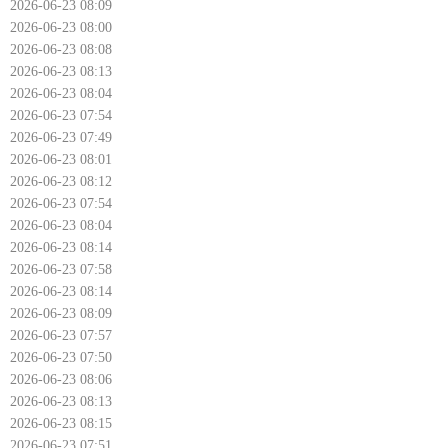
2026-06-23 08:09
2026-06-23 08:00
2026-06-23 08:08
2026-06-23 08:13
2026-06-23 08:04
2026-06-23 07:54
2026-06-23 07:49
2026-06-23 08:01
2026-06-23 08:12
2026-06-23 07:54
2026-06-23 08:04
2026-06-23 08:14
2026-06-23 07:58
2026-06-23 08:14
2026-06-23 08:09
2026-06-23 07:57
2026-06-23 07:50
2026-06-23 08:06
2026-06-23 08:13
2026-06-23 08:15
2026-06-23 07:51