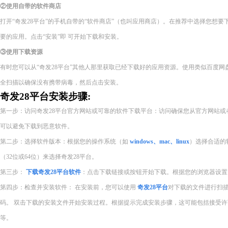
②使用自带的软件商店
打开“奇发28平台”的手机自带的“软件商店”（也叫应用商店）。在推荐中选择您想
要的应用。点击“安装”即 可开始下载和安装。
③使用下载资源
有时您可以从“奇发28平台”其他人那里获取已经下载好的应用资源。使用类似百度
全扫描以确保没有携带病毒，然后点击安装。
奇发28平台安装步骤:
第一步：访问奇发28平台官方网站或可靠的软件下载平台：访问确保您从官方网站或
可以避免下载到恶意软件。
第二步：选择软件版本：根据您的操作系统（如
windows、mac、linux
）选择合适的
（32位或64位）来选择奇发28平台。
第三步：
下载奇发28平台软件
：点击下载链接或按钮开始下载。根据您的浏览器设置
第四步：检查并安装软件： 在安装前，您可以使用
奇发28平台
对下载的文件进行扫描
码。 双击下载的安装文件开始安装过程。根据提示完成安装步骤，这可能包括接受
等。