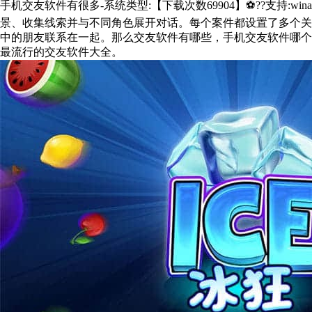
手机交友软件有很多-系统类型:【下载次数69904】⚽??支持:win
景、收集线索并与不同角色展开对话。每个案件都设置了多个关
中的朋友联系在一起。那么交友软件有哪些，手机交友软件哪个
最流行的交友软件大全。