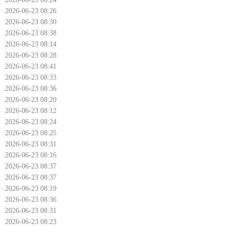
2026-06-23 08:26
2026-06-23 08:30
2026-06-23 08:38
2026-06-23 08:14
2026-06-23 08:28
2026-06-23 08:41
2026-06-23 08:33
2026-06-23 08:36
2026-06-23 08:20
2026-06-23 08:12
2026-06-23 08:24
2026-06-23 08:25
2026-06-23 08:31
2026-06-23 08:16
2026-06-23 08:37
2026-06-23 08:37
2026-06-23 08:19
2026-06-23 08:36
2026-06-23 08:31
2026-06-23 08:23