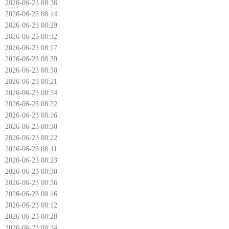
2026-06-23 08:36
2026-06-23 08:14
2026-06-23 08:29
2026-06-23 08:32
2026-06-23 08:17
2026-06-23 08:39
2026-06-23 08:38
2026-06-23 08:21
2026-06-23 08:34
2026-06-23 08:22
2026-06-23 08:16
2026-06-23 08:30
2026-06-23 08:22
2026-06-23 08:41
2026-06-23 08:23
2026-06-23 08:30
2026-06-23 08:36
2026-06-23 08:16
2026-06-23 08:12
2026-06-23 08:28
2026-06-23 08:34