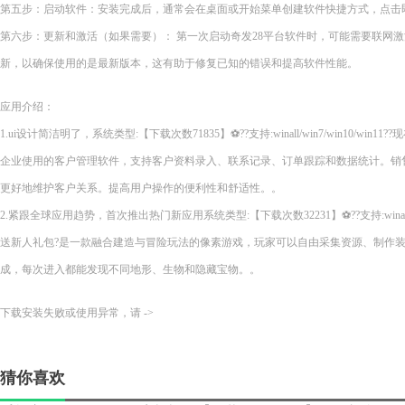
第五步：启动软件：安装完成后，通常会在桌面或开始菜单创建软件快捷方式，点击即
第六步：更新和激活（如果需要）： 第一次启动奇发28平台软件时，可能需要联网
新，以确保使用的是最新版本，这有助于修复已知的错误和提高软件性能。
应用介绍：
1.ui设计简洁明了，系统类型:【下载次数71835】⚽??支持:winall/win7/win10/wi
企业使用的客户管理软件，支持客户资料录入、联系记录、订单跟踪和数据统计。销
更好地维护客户关系。提高用户操作的便利性和舒适性。。
2.紧跟全球应用趋势，首次推出热门新应用系统类型:【下载次数32231】⚽??支持:winall/wi
送新人礼包?是一款融合建造与冒险玩法的像素游戏，玩家可以自由采集资源、制作
成，每次进入都能发现不同地形、生物和隐藏宝物。。
下载安装失败或使用异常，请 ->
猜你喜欢