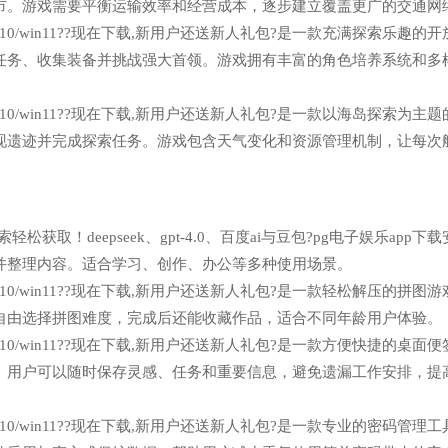
市。游戏需要平衡运输效率和经营成本，逐步建立覆盖更广的交通网
n7/win10/win11??现在下载,新用户还送新人礼包?是一款充满探索乐趣的
任务、收集装备并挑战强大首领。游戏拥有丰富的角色培养系统和多
n7/win10/win11??现在下载,新用户还送新人礼包?是一款以海岛探索为主
现遗迹并完成探索任务。游戏包含天气变化和资源管理机制，让每次
获取！deepseek、gpt-4.0、百度ai与豆包?pg电子娱乐app下
并整理内容。适合学习、创作、办公等多种使用场景。
n7/win10/win11??现在下载,新用户还送新人礼包?是一款轻松解压的拼图
自由选择拼图难度，完成后还能收藏作品，适合不同年龄用户体验。
n7/win10/win11??现在下载,新用户还送新人礼包?是一款方便快捷的桌面
。用户可以随时保存灵感、任务和重要信息，避免遗漏工作安排，提
n7/win10/win11??现在下载,新用户还送新人礼包?是一款专业的密码管理