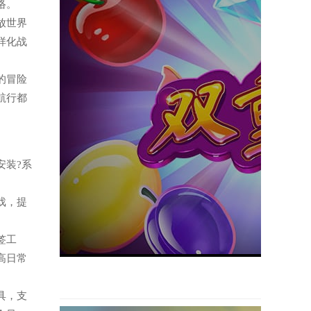
络。
开放世界
样化战
题的冒险
航行都
载安装?系
游戏，提
便签工
高日常
工具，支