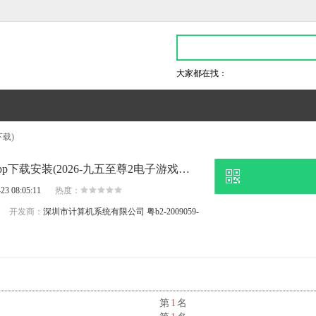
大家都在找：
下载)
最快5分钟,pg电子娱乐app下载安装(2026-九五至尊2电子游戏官网
23 08:05:11
热度：
开发商：
深圳市计算机系统有限公司
粤b2-2009059-
名
第
1
名