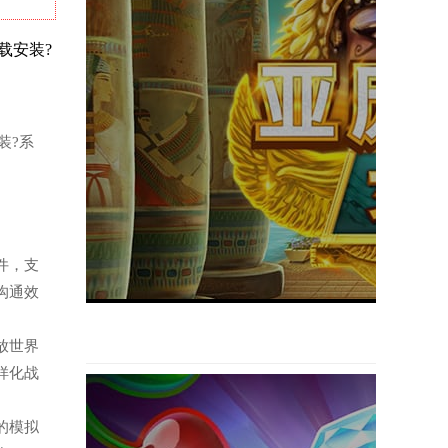
下载安装?
装?系
软件，支
沟通效
开放世界
样化战
题的模拟