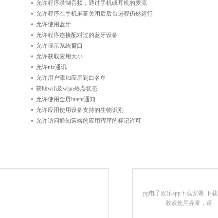
允许程序录制音频，通过手机或耳机的麦克
允许程序在手机屏幕关闭后后台进程仍然运行
允许使用蓝牙
允许程序连接配对过的蓝牙设备
允许显示系统窗口
允许获取应用大小
允许nfc通讯
允许用户添加应用到白名单
获取wifi及wlan热点状态
允许使用全屏intent通知
允许应用使用设备支持的生物识别
允许访问通知策略的应用程序的标记许可
pg电子娱乐app下载安装-下
败或使用异常，请