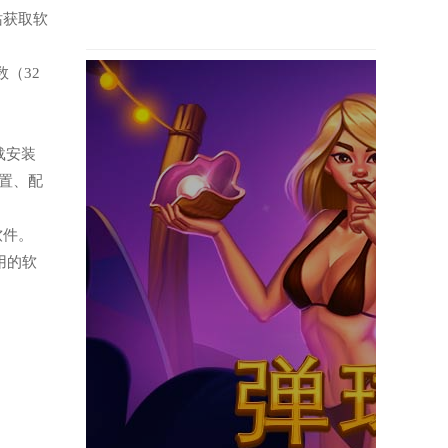
站获取软
（32
。
载安装
置、配
软件。
用的软