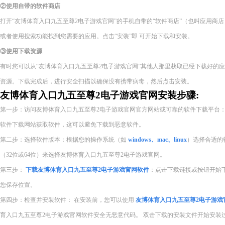
②使用自带的软件商店
打开“友博体育入口九五至尊2电子游戏官网”的手机自带的“软件商店”（也叫应用商
或者使用搜索功能找到您需要的应用。点击“安装”即 可开始下载和安装。
③使用下载资源
有时您可以从“友博体育入口九五至尊2电子游戏官网”其他人那里获取已经下载好的
资源。下载完成后，进行安全扫描以确保没有携带病毒，然后点击安装。
友博体育入口九五至尊2电子游戏官网安装步骤:
第一步：访问友博体育入口九五至尊2电子游戏官网官方网站或可靠的软件下载平台
软件下载网站获取软件，这可以避免下载到恶意软件。
第二步：选择软件版本：根据您的操作系统（如
windows、mac、linux
）选择合适的
（32位或64位）来选择友博体育入口九五至尊2电子游戏官网。
第三步：
下载友博体育入口九五至尊2电子游戏官网软件
：点击下载链接或按钮开始
您保存位置。
第四步：检查并安装软件： 在安装前，您可以使用
友博体育入口九五至尊2电子游戏
育入口九五至尊2电子游戏官网软件安全无恶意代码。 双击下载的安装文件开始安装