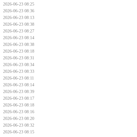
2026-06-23 08:25
2026-06-23 08:36
2026-06-23 08:13
2026-06-23 08:38
2026-06-23 08:27
2026-06-23 08:14
2026-06-23 08:38
2026-06-23 08:18
2026-06-23 08:31
2026-06-23 08:34
2026-06-23 08:33
2026-06-23 08:11
2026-06-23 08:14
2026-06-23 08:39
2026-06-23 08:17
2026-06-23 08:18
2026-06-23 08:16
2026-06-23 08:20
2026-06-23 08:32
2026-06-23 08:15