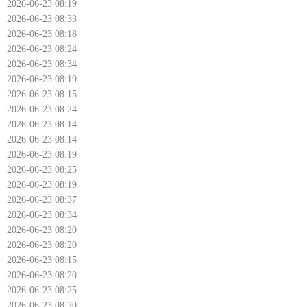
2026-06-23 08:19
2026-06-23 08:33
2026-06-23 08:18
2026-06-23 08:24
2026-06-23 08:34
2026-06-23 08:19
2026-06-23 08:15
2026-06-23 08:24
2026-06-23 08:14
2026-06-23 08:14
2026-06-23 08:19
2026-06-23 08:25
2026-06-23 08:19
2026-06-23 08:37
2026-06-23 08:34
2026-06-23 08:20
2026-06-23 08:20
2026-06-23 08:15
2026-06-23 08:20
2026-06-23 08:25
2026-06-23 08:20