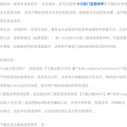
第四步：检查并安装软件： 在安装前，您可以使用
今日热门股票推荐
对下载的文件
全无恶意代码。 双击下载的安装文件开始安装过程。根据提示完成安装步骤，这可
置安装选项等。
第五步：启动软件：安装完成后，通常会在桌面或开始菜单创建软件快捷方式，点击
第六步：更新和激活（如果需要）： 第一次启动今日热门股票推荐软件时，可能需
件更新，以确保使用的是最新版本，这有助于修复已知的错误和提高软件性能。
应用介绍：
1.ui设计简洁明了，系统类型:【下载次数23336】⚽??支持:winall/win7/win10/wi
于时间管理的效率软件，采用专注计时、任务拆分和数据统计等方式，帮助用户保持
需要减少分心的日常场景。提高用户操作的便利性和舒适性。。
2.紧跟全球应用趋势，首次推出热门新应用系统类型:【下载次数80457】⚽??支持:winall/wi
送新人礼包?是一款实用的pdf阅读与编辑工具，支持文档查看、页面合并、内容标
件格式，适合学生阅读资料、企业处理合同以及日常文档管理。。
下载安装失败或使用异常，请 ->