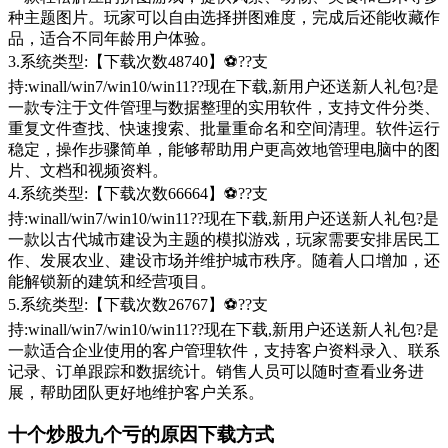
种主题图片。玩家可以自由选择拼图难度，完成后还能收藏作
品，适合不同年龄用户体验。
3.系统类型:【下载次数48740】⚽??支
持:winall/win7/win10/win11??现在下载,新用户还送新人礼包?是
一款专注于文件管理与数据整理的实用软件，支持文件分类、
重复文件查找、快速搜索、批量重命名和空间清理。软件运行
稳定，操作步骤简单，能够帮助用户更高效地管理电脑中的图
片、文档和视频资料。
4.系统类型:【下载次数66664】⚽??支
持:winall/win7/win10/win11??现在下载,新用户还送新人礼包?是
一款以古代城市建设为主题的模拟游戏，玩家需要安排居民工
作、发展农业、建设市场并维护城市秩序。随着人口增加，还
能解锁新的建筑和经营项目。
5.系统类型:【下载次数26767】⚽??支
持:winall/win7/win10/win11??现在下载,新用户还送新人礼包?是
一款适合企业使用的客户管理软件，支持客户资料录入、联系
记录、订单跟踪和数据统计。销售人员可以随时查看业务进
展，帮助团队更好地维护客户关系。
十个炒股九个亏的原因下载方式