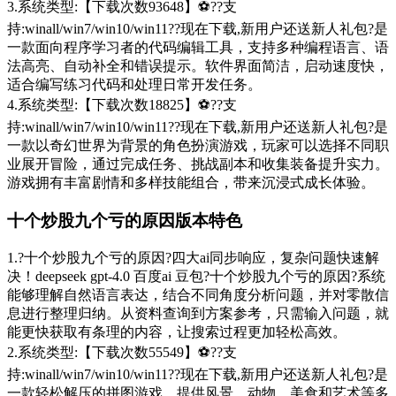
3.系统类型:【下载次数93648】⚽??支
持:winall/win7/win10/win11??现在下载,新用户还送新人礼包?是
一款面向程序学习者的代码编辑工具，支持多种编程语言、语
法高亮、自动补全和错误提示。软件界面简洁，启动速度快，
适合编写练习代码和处理日常开发任务。
4.系统类型:【下载次数18825】⚽??支
持:winall/win7/win10/win11??现在下载,新用户还送新人礼包?是
一款以奇幻世界为背景的角色扮演游戏，玩家可以选择不同职
业展开冒险，通过完成任务、挑战副本和收集装备提升实力。
游戏拥有丰富剧情和多样技能组合，带来沉浸式成长体验。
十个炒股九个亏的原因版本特色
1.?十个炒股九个亏的原因?四大ai同步响应，复杂问题快速解
决！deepseek gpt-4.0 百度ai 豆包?十个炒股九个亏的原因?系统
能够理解自然语言表达，结合不同角度分析问题，并对零散信
息进行整理归纳。从资料查询到方案参考，只需输入问题，就
能更快获取有条理的内容，让搜索过程更加轻松高效。
2.系统类型:【下载次数55549】⚽??支
持:winall/win7/win10/win11??现在下载,新用户还送新人礼包?是
一款轻松解压的拼图游戏，提供风景、动物、美食和艺术等多