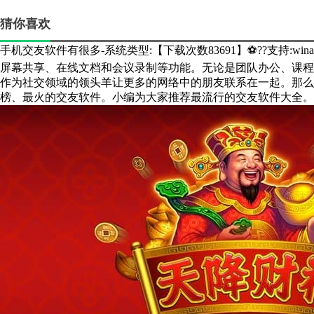
猜你喜欢
手机交友软件有很多-系统类型:【下载次数83691】⚽??支持:win
屏幕共享、在线文档和会议录制等功能。无论是团队办公、课程
作为社交领域的领头羊让更多的网络中的朋友联系在一起。那么
榜、最火的交友软件。小编为大家推荐最流行的交友软件大全。