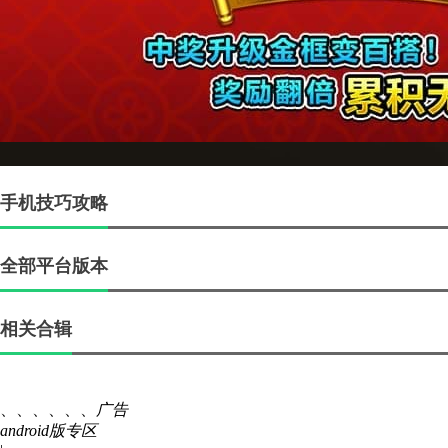
手机技巧攻略
全部平台版本
相关合辑
、、、、、、
广告
android版专区