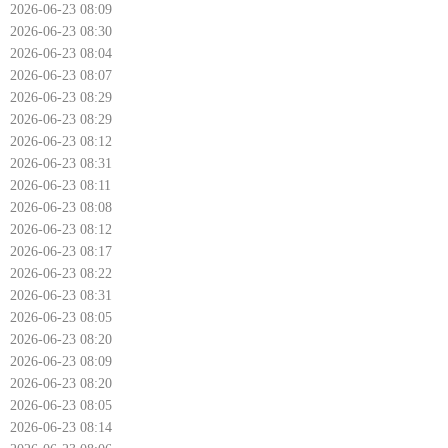
2026-06-23 08:09
2026-06-23 08:30
2026-06-23 08:04
2026-06-23 08:07
2026-06-23 08:29
2026-06-23 08:29
2026-06-23 08:12
2026-06-23 08:31
2026-06-23 08:11
2026-06-23 08:08
2026-06-23 08:12
2026-06-23 08:17
2026-06-23 08:22
2026-06-23 08:31
2026-06-23 08:05
2026-06-23 08:20
2026-06-23 08:09
2026-06-23 08:20
2026-06-23 08:05
2026-06-23 08:14