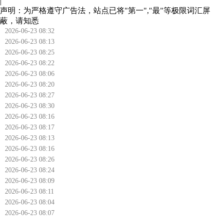
|
声明：为严格遵守广告法，站点已将"第一","最"等极限词汇屏
蔽，请知悉
2026-06-23 08:32
2026-06-23 08:13
2026-06-23 08:25
2026-06-23 08:22
2026-06-23 08:06
2026-06-23 08:20
2026-06-23 08:27
2026-06-23 08:30
2026-06-23 08:16
2026-06-23 08:17
2026-06-23 08:13
2026-06-23 08:16
2026-06-23 08:26
2026-06-23 08:24
2026-06-23 08:09
2026-06-23 08:11
2026-06-23 08:04
2026-06-23 08:07