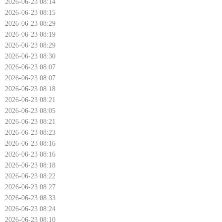
2026-06-23 08:14
2026-06-23 08:15
2026-06-23 08:29
2026-06-23 08:19
2026-06-23 08:29
2026-06-23 08:30
2026-06-23 08:07
2026-06-23 08:07
2026-06-23 08:18
2026-06-23 08:21
2026-06-23 08:05
2026-06-23 08:21
2026-06-23 08:23
2026-06-23 08:16
2026-06-23 08:16
2026-06-23 08:18
2026-06-23 08:22
2026-06-23 08:27
2026-06-23 08:33
2026-06-23 08:24
2026-06-23 08:10