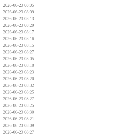
2026-06-23 08:05
2026-06-23 08:09
2026-06-23 08:13
2026-06-23 08:29
2026-06-23 08:17
2026-06-23 08:16
2026-06-23 08:15
2026-06-23 08:27
2026-06-23 08:05
2026-06-23 08:10
2026-06-23 08:23
2026-06-23 08:20
2026-06-23 08:32
2026-06-23 08:25
2026-06-23 08:27
2026-06-23 08:25
2026-06-23 08:30
2026-06-23 08:21
2026-06-23 08:09
2026-06-23 08:27