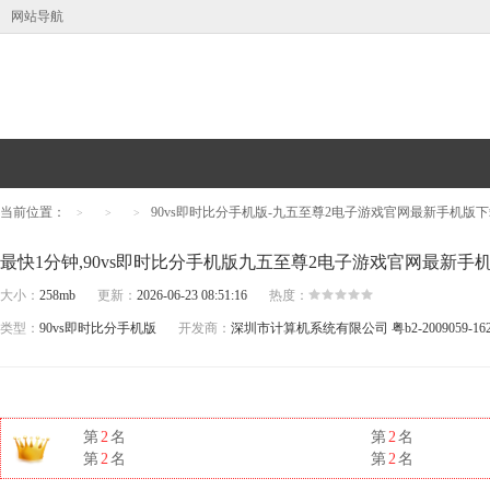
网站导航
当前位置：
90vs即时比分手机版-九五至尊2电子游戏官网最新手机版下载v1
>
>
>
大小：
258mb
更新：
2026-06-23 08:51:16
热度：
类型：
90vs即时比分手机版
开发商：
深圳市计算机系统有限公司
粤b2-2009059-16
第
2
名
第
2
名
第
2
名
第
2
名