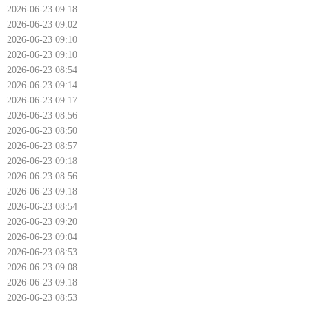
2026-06-23 09:18
2026-06-23 09:02
2026-06-23 09:10
2026-06-23 09:10
2026-06-23 08:54
2026-06-23 09:14
2026-06-23 09:17
2026-06-23 08:56
2026-06-23 08:50
2026-06-23 08:57
2026-06-23 09:18
2026-06-23 08:56
2026-06-23 09:18
2026-06-23 08:54
2026-06-23 09:20
2026-06-23 09:04
2026-06-23 08:53
2026-06-23 09:08
2026-06-23 09:18
2026-06-23 08:53