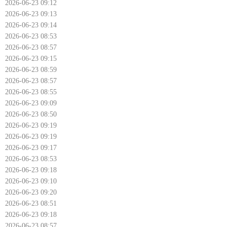
2026-06-23 09:12
2026-06-23 09:13
2026-06-23 09:14
2026-06-23 08:53
2026-06-23 08:57
2026-06-23 09:15
2026-06-23 08:59
2026-06-23 08:57
2026-06-23 08:55
2026-06-23 09:09
2026-06-23 08:50
2026-06-23 09:19
2026-06-23 09:19
2026-06-23 09:17
2026-06-23 08:53
2026-06-23 09:18
2026-06-23 09:10
2026-06-23 09:20
2026-06-23 08:51
2026-06-23 09:18
2026-06-23 08:57