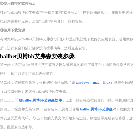
②使用自带的软件商店
打开“ballbet贝博bb艾弗森”的手机自带的“软件商店”（也叫应用商店）。在推荐
找到您需要的应用。点击“安装”即 可开始下载和安装。
③使用下载资源
有时您可以从“ballbet贝博bb艾弗森”其他人那里获取已经下载好的应用资源。使
后，进行安全扫描以确保没有携带病毒，然后点击安装。
ballbet贝博bb艾弗森安装步骤:
第一步：访问ballbet贝博bb艾弗森官方网站或可靠的软件下载平台：访问确保您从
软件，这可以避免下载到恶意软件。
第二步：选择软件版本：根据您的操作系统（如
windows、mac、linux
）选择合适的
（32位或64位）来选择ballbet贝博bb艾弗森。
第三步：
下载ballbet贝博bb艾弗森软件
：点击下载链接或按钮开始下载。根据您的浏
第四步：检查并安装软件： 在安装前，您可以使用
ballbet贝博bb艾弗森
对下载的文件进
件安全无恶意代码。 双击下载的安装文件开始安装过程。根据提示完成安装步骤，
置、配置安装选项等。