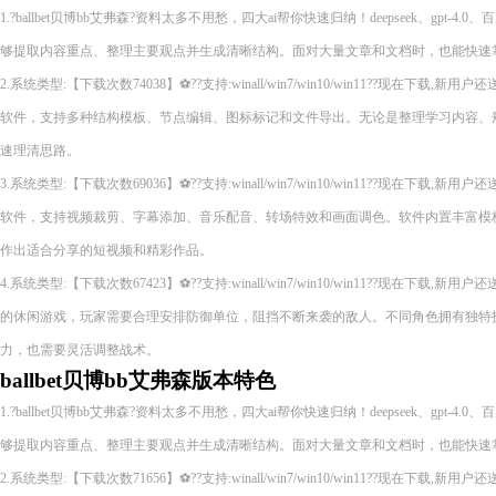
1.?ballbet贝博bb艾弗森?资料太多不用愁，四大ai帮你快速归纳！deepseek、gpt-4.0、
够提取内容重点、整理主要观点并生成清晰结构。面对大量文章和文档时，也能快速
2.系统类型:【下载次数74038】⚽??支持:winall/win7/win10/win11??现在下
软件，支持多种结构模板、节点编辑、图标标记和文件导出。无论是整理学习内容、
速理清思路。
3.系统类型:【下载次数69036】⚽??支持:winall/win7/win10/win11??现在下
软件，支持视频裁剪、字幕添加、音乐配音、转场特效和画面调色。软件内置丰富模
作出适合分享的短视频和精彩作品。
4.系统类型:【下载次数67423】⚽??支持:winall/win7/win10/win11??现在下
的休闲游戏，玩家需要合理安排防御单位，阻挡不断来袭的敌人。不同角色拥有独特
力，也需要灵活调整战术。
ballbet贝博bb艾弗森版本特色
1.?ballbet贝博bb艾弗森?资料太多不用愁，四大ai帮你快速归纳！deepseek、gpt-4.0、
够提取内容重点、整理主要观点并生成清晰结构。面对大量文章和文档时，也能快速
2.系统类型:【下载次数71656】⚽??支持:winall/win7/win10/win11??现在下