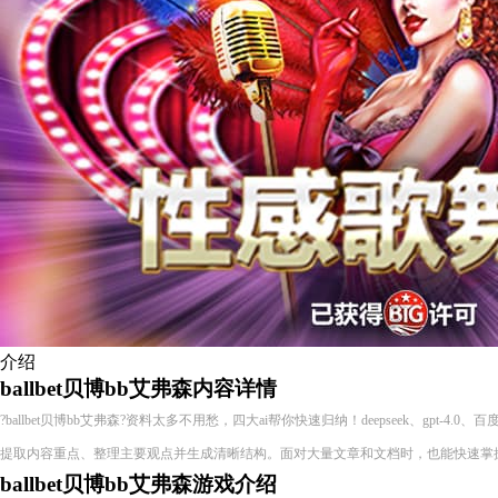
介绍
ballbet贝博bb艾弗森内容详情
?ballbet贝博bb艾弗森?资料太多不用愁，四大ai帮你快速归纳！deepseek、gpt-4.0、百度
提取内容重点、整理主要观点并生成清晰结构。面对大量文章和文档时，也能快速掌
ballbet贝博bb艾弗森游戏介绍