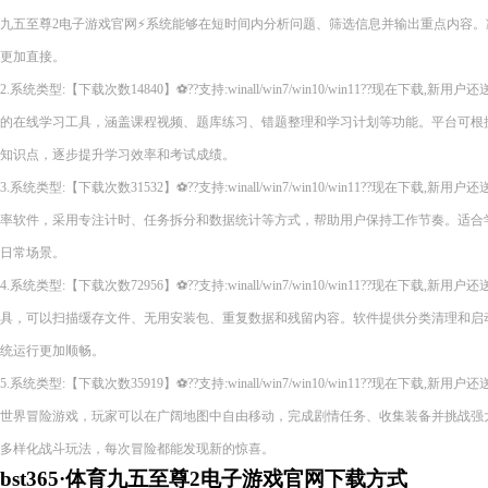
九五至尊2电子游戏官网⚡系统能够在短时间内分析问题、筛选信息并输出重点内容
更加直接。
2.系统类型:【下载次数14840】⚽??支持:winall/win7/win10/win11??现在下
的在线学习工具，涵盖课程视频、题库练习、错题整理和学习计划等功能。平台可根
知识点，逐步提升学习效率和考试成绩。
3.系统类型:【下载次数31532】⚽??支持:winall/win7/win10/win11??现在下
率软件，采用专注计时、任务拆分和数据统计等方式，帮助用户保持工作节奏。适合
日常场景。
4.系统类型:【下载次数72956】⚽??支持:winall/win7/win10/win11??现在下
具，可以扫描缓存文件、无用安装包、重复数据和残留内容。软件提供分类清理和启
统运行更加顺畅。
5.系统类型:【下载次数35919】⚽??支持:winall/win7/win10/win11??现在下
世界冒险游戏，玩家可以在广阔地图中自由移动，完成剧情任务、收集装备并挑战强
多样化战斗玩法，每次冒险都能发现新的惊喜。
bst365·体育九五至尊2电子游戏官网下载方式