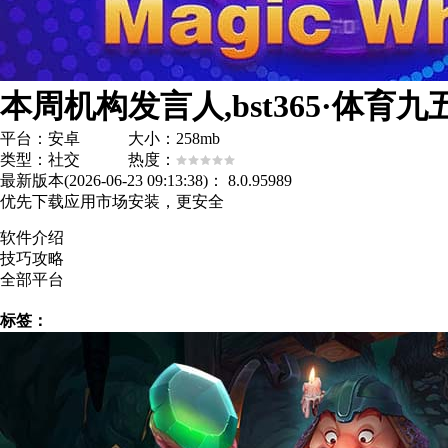
本周机构发言人,bst365·体
平台：安卓 大小：258mb
类型：社交 热度：
最新版本(2026-06-23 09:13:38)：
8.0.95989
优先下载应用市场安装，更安全
软件介绍
技巧攻略
全部平台
标签：