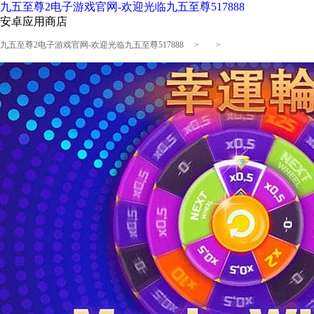
九五至尊2电子游戏官网-欢迎光临九五至尊517888
安卓应用商店
九五至尊2电子游戏官网-欢迎光临九五至尊517888
> >