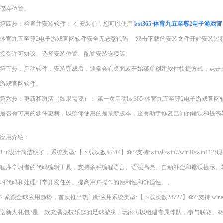
保存位置。
第四步：检查并安装软件： 在安装前，您可以使用
bst365·体育九五至尊2电子游戏
体育九五至尊2电子游戏官网软件安全无恶意代码。 双击下载的安装文件开始安装过
接受许可协议、选择安装位置、配置安装选项等。
第五步：启动软件：安装完成后，通常会在桌面或开始菜单创建软件快捷方式，点击即可启
游戏官网软件。
第六步：更新和激活（如果需要）： 第一次启动bst365·体育九五至尊2电子游戏
是否有可用的软件更新，以确保使用的是最新版本，这有助于修复已知的错误和提高
应用介绍：
1.ui设计简洁明了，系统类型:【下载次数53314】⚽??支持:winall/win7/win10/wi
程序学习者的代码编辑工具，支持多种编程语言、语法高亮、自动补全和错误提示。
习代码和处理日常开发任务。提高用户操作的便利性和舒适性。。
2.紧跟全球应用趋势，首次推出热门新应用系统类型:【下载次数24727】⚽??支持:winall/wi
送新人礼包?是一款充满竞技乐趣的足球游戏，玩家可以组建专属球队，参与联赛、