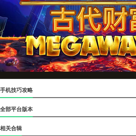
手机技巧攻略
全部平台版本
相关合辑