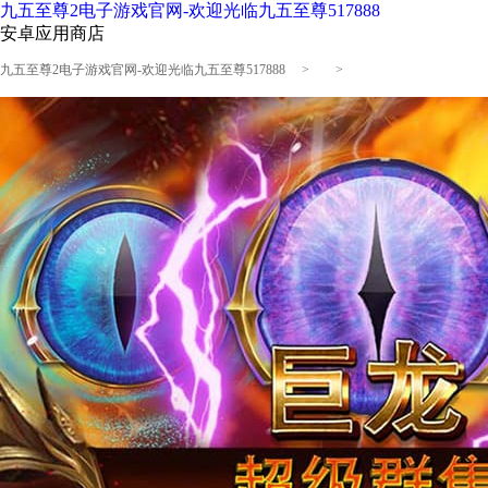
九五至尊2电子游戏官网-欢迎光临九五至尊517888
安卓应用商店
九五至尊2电子游戏官网-欢迎光临九五至尊517888
> >