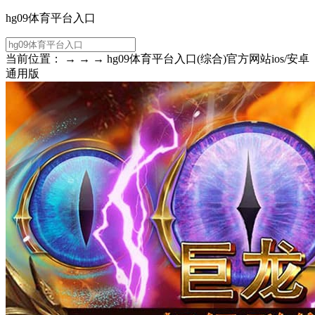
hg09体育平台入口
当前位置： → → → hg09体育平台入口(综合)官方网站ios/安卓
通用版