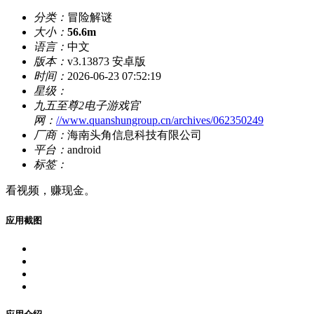
分类：
冒险解谜
大小：
56.6m
语言：
中文
版本：
v3.13873 安卓版
时间：
2026-06-23 07:52:19
星级：
九五至尊2电子游戏官
网：
//www.quanshungroup.cn/archives/062350249
厂商：
海南头角信息科技有限公司
平台：
android
标签：
看视频，赚现金。
应用截图