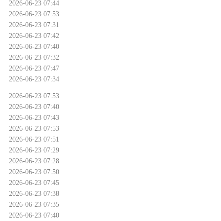
2026-06-23 07:44
2026-06-23 07:53
2026-06-23 07:31
2026-06-23 07:42
2026-06-23 07:40
2026-06-23 07:32
2026-06-23 07:47
2026-06-23 07:34
2026-06-23 07:53
2026-06-23 07:40
2026-06-23 07:43
2026-06-23 07:53
2026-06-23 07:51
2026-06-23 07:29
2026-06-23 07:28
2026-06-23 07:50
2026-06-23 07:45
2026-06-23 07:38
2026-06-23 07:35
2026-06-23 07:40