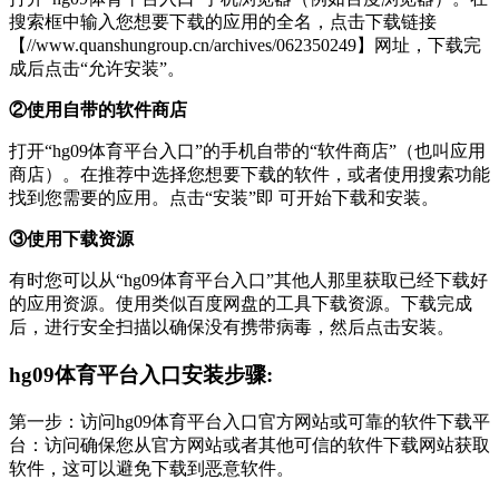
搜索框中输入您想要下载的应用的全名，点击下载链接
【//www.quanshungroup.cn/archives/062350249】网址，下载完
成后点击“允许安装”。
②使用自带的软件商店
打开“hg09体育平台入口”的手机自带的“软件商店”（也叫应用
商店）。在推荐中选择您想要下载的软件，或者使用搜索功能
找到您需要的应用。点击“安装”即 可开始下载和安装。
③使用下载资源
有时您可以从“hg09体育平台入口”其他人那里获取已经下载好
的应用资源。使用类似百度网盘的工具下载资源。下载完成
后，进行安全扫描以确保没有携带病毒，然后点击安装。
hg09体育平台入口安装步骤:
第一步：访问hg09体育平台入口官方网站或可靠的软件下载平
台：访问确保您从官方网站或者其他可信的软件下载网站获取
软件，这可以避免下载到恶意软件。