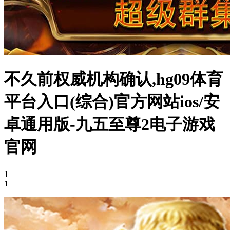
不久前权威机构确认,hg09体育
平台入口(综合)官方网站ios/安
卓通用版-九五至尊2电子游戏
官网
1
1