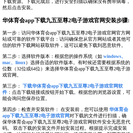
下载资源。下载完成后，进行安全扫描以确保没有携带病毒，
然后点击安装。
华体育会app下载九五至尊2电子游戏官网安装步骤:
第一步：访问华体育会app下载九五至尊2电子游戏官网官方网
站或可靠的软件下载平台：访问确保您从官方网站或者其他可
信的软件下载网站获取软件，这可以避免下载到恶意软件。
第二步：选择软件版本：根据您的操作系统（如
windows、
mac、linux
）选择合适的软件版本。有时候还需要根据系统的
位数（32位或64位）来选择华体育会app下载九五至尊2电子游
戏官网。
第三步：
下载华体育会app下载九五至尊2电子游戏官网软
件
：点击下载链接或按钮开始下载。根据您的浏览器设置，可
能会询问您保存位置。
第四步：检查并安装软件： 在安装前，您可以使用
华体育会
app下载九五至尊2电子游戏官网
对下载的文件进行扫描，确
保华体育会app下载九五至尊2电子游戏官网软件安全无恶意代
码。 双击下载的安装文件开始安装过程。根据提示完成安装