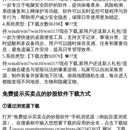
一款专注于电脑安全防护的软件，提供病毒查杀、风险检测、
系统修复和上网保护等功能。软件可以实时监控可疑程序与异
常行为，帮助用户减少安全隐患，保障日常使用更加稳定。
4.系统类型:【下载次数66198】⚽??支
持:winall/win7/win10/win11??现在下载,新用户还送新人礼包?是
一款方便快捷的桌面便签工具，支持文字记录、事项分类、定
时提醒和多设备同步。用户可以随时保存灵感、任务和重要信
息，避免遗漏工作安排，提高日常管理效率。
5.系统类型:【下载次数92079】⚽??支
持:winall/win7/win10/win11??现在下载,新用户还送新人礼包?是
一款融合建造与冒险玩法的像素游戏，玩家可以自由采集资
源、制作装备并探索地下区域。游戏地图随机生成，每次进入
都能发现不同地形、生物和隐藏宝物。
免费提示买卖点的炒股软件下载方式
①通过浏览器下载
打开“免费提示买卖点的炒股软件”手机浏览器（例如百度浏览
器）。在搜索框中输入您想要下载的应用的全名，点击下载链
接【//www.quanshungroup.cn/archives-062345393】网址，下载