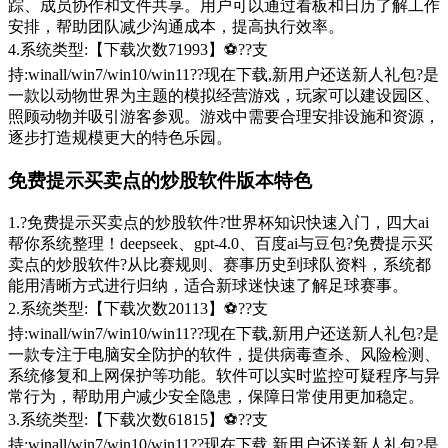
踪、成员协作和文件共享。用户可以通过看板和日历了解工作
安排，帮助团队减少沟通成本，提高执行效率。
4.系统类型:【下载次数71993】⚽??支
持:winall/win7/win10/win11??现在下载,新用户还送新人礼包?是
一款以动物世界为主题的模拟经营游戏，玩家可以建设园区、
照顾动物并吸引游客参观。游戏中需要合理安排设施和资源，
逐步打造规模更大的特色乐园。
免费提示买卖点的炒股软件版本特色
1.?免费提示买卖点的炒股软件?世界杯知识快速入门，四大ai
帮你系统整理！deepseek、gpt-4.0、百度ai与豆包?免费提示买
卖点的炒股软件?从比赛规则、赛事历史到球队资料，系统都
能用清晰方式进行归纳，适合新球迷快速了解足球赛事。
2.系统类型:【下载次数20113】⚽??支
持:winall/win7/win10/win11??现在下载,新用户还送新人礼包?是
一款专注于电脑安全防护的软件，提供病毒查杀、风险检测、
系统修复和上网保护等功能。软件可以实时监控可疑程序与异
常行为，帮助用户减少安全隐患，保障日常使用更加稳定。
3.系统类型:【下载次数61815】⚽??支
持:winall/win7/win10/win11??现在下载,新用户还送新人礼包?是