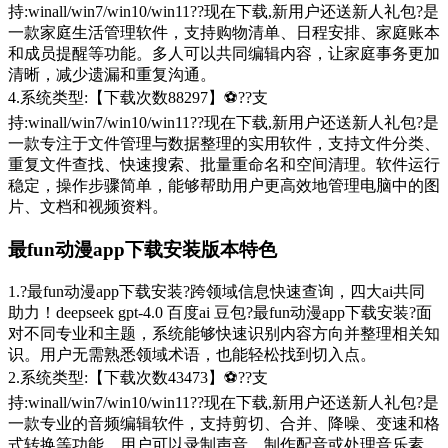
持:winall/win7/win10/win11??现在下载,新用户还送新人礼包?是
一款家庭生活管理软件，支持购物清单、日程安排、家庭账本
和成员提醒等功能。多人可以共同编辑内容，让家庭事务更加
清晰，减少遗漏和重复沟通。
4.系统类型:【下载次数88297】⚽??支
持:winall/win7/win10/win11??现在下载,新用户还送新人礼包?是
一款专注于文件管理与数据整理的实用软件，支持文件分类、
重复文件查找、快速搜索、批量重命名和空间清理。软件运行
稳定，操作步骤简单，能够帮助用户更高效地管理电脑中的图
片、文档和视频资料。
最fun动漫app下载安装版本特色
1.?最fun动漫app下载安装?跨领域信息快速查询，四大ai共同
助力！deepseek gpt-4.0 百度ai 豆包?最fun动漫app下载安装?面
对不同专业和主题，系统能够快速识别内容方向并整理相关知
识。用户无需熟悉领域术语，也能轻松找到切入点。
2.系统类型:【下载次数43473】⚽??支
持:winall/win7/win10/win11??现在下载,新用户还送新人礼包?是
一款专业的音频编辑软件，支持剪切、合并、降噪、变速和格
式转换等功能。用户可以录制声音、制作配音或处理音乐素